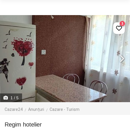
3
1
/ 5
Cazare24
Anunțuri
Cazare - Turism
Regim hotelier