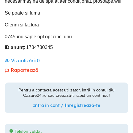
necesar,mașină de spălat,aer condiționat, prosoape,wifi.
Se poate și fuma
Oferim și factura
0745unu șapte opt opt cinci unu
ID anunț
: 1734730345
Vizualizări:
0
Raportează
Pentru a contacta acest utilizator, intră în contul tău
Cazare24.ro sau creează-ți rapid un cont nou!
Intră în cont / Înregistrează-te
Telefon validat