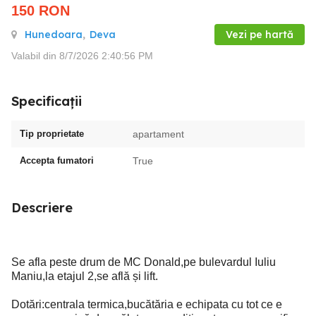
150
RON
Hunedoara
,
Deva
Vezi pe hartă
Valabil din 8/7/2026 2:40:56 PM
Specificații
Tip proprietate
apartament
Accepta fumatori
True
Descriere
Se afla peste drum de MC Donald,pe bulevardul Iuliu
Maniu,la etajul 2,se află și lift.
Dotări:centrala termica,bucătăria e echipata cu tot ce e