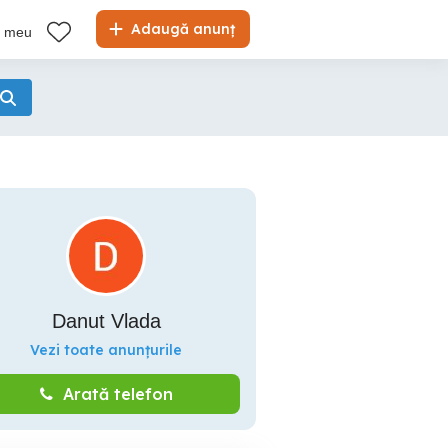
Adaugă anunț
l meu
Danut Vlada
Vezi toate anunțurile
Arată telefon