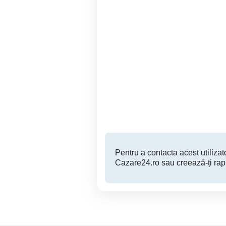
Apartament Central Regim
Hotelier
Ploiesti
220 RON
Pentru a contacta acest utilizato
Cazare24.ro sau creează-ți rap