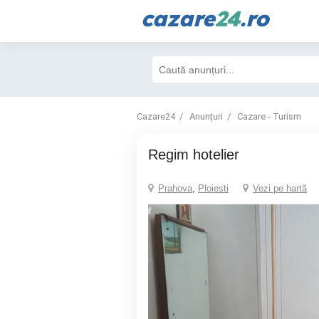
cazare
24
.ro
Cazare24
Anunțuri
Cazare - Turism
Regim hotelier
Prahova
,
Ploiesti
Vezi pe hartă