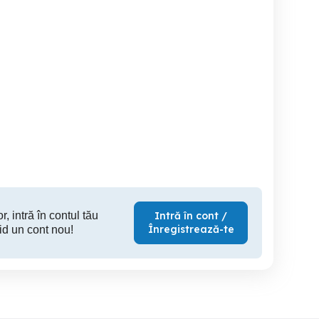
Apartament Ultracentral
Cazare Muncitori Ploiești
Vila de inchiriat 8 canere -
bucătărie + parcare,
Revelion 2
factură
P
Ploiesti
Ploiesti
175 RON
200 RON
5,
r, intră în contul tău
Intră în cont /
Înregistrează-te
id un cont nou!