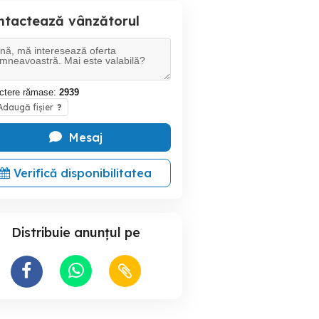
ntactează vânzătorul
ctere rămase:
2939
daugă fișier
?
Mesaj
Verifică disponibilitatea
Distribuie anunțul pe