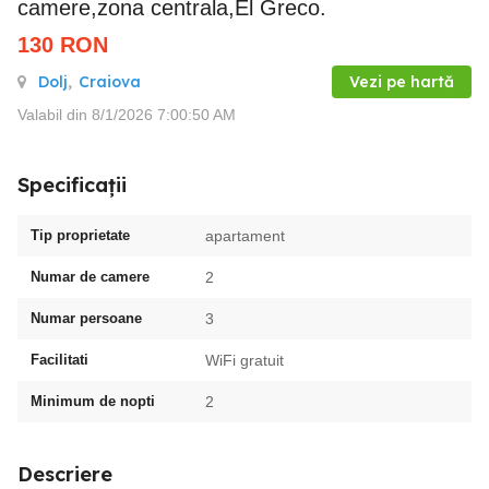
camere,zona centrala,El Greco.
130
RON
Dolj
,
Craiova
Vezi pe hartă
Valabil din 8/1/2026 7:00:50 AM
Specificații
Tip proprietate
apartament
Numar de camere
2
Numar persoane
3
Facilitati
WiFi gratuit
Minimum de nopti
2
Descriere