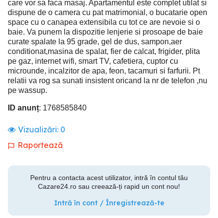
care vor sa faca masaj. Apartamentul este complet utilat si
dispune de o camera cu pat matrimonial, o bucatarie open
space cu o canapea extensibila cu tot ce are nevoie si o
baie. Va punem la dispozitie lenjerie si prosoape de baie
curate spalate la 95 grade, gel de dus, sampon,aer
conditionat,masina de spalat, fier de calcat, frigider, plita
pe gaz, internet wifi, smart TV, cafetiera, cuptor cu
microunde, incalzitor de apa, feon, tacamuri si farfurii. Pt
relatii va rog sa sunati insistent oricand la nr de telefon ,nu
pe wassup.
ID anunț
: 1768585840
Vizualizări:
0
Raportează
Pentru a contacta acest utilizator, intră în contul tău
Cazare24.ro sau creează-ți rapid un cont nou!
Intră în cont / Înregistrează-te