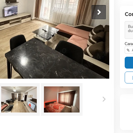
Co
Cara
A