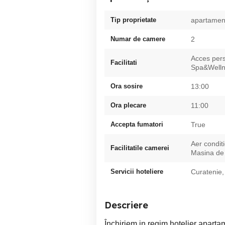
Tip proprietate
apartamen
Numar de camere
2
Acces pers
Facilitati
Spa&Wellne
Ora sosire
13:00
Ora plecare
11:00
Accepta fumatori
True
Aer condit
Facilitatile camerei
Masina de 
Servicii hoteliere
Curatenie,
Descriere
Închiriem in regim hotelier aparta