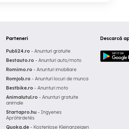
Parteneri
Descarcă ap
Publi24.ro
- Anunturi gratuite
Bestauto.ro
- Anunturi auto/moto
Romimo.ro
- Anunturi imobiliare
Romjob.ro
- Anunturi locuri de munca
Bestbike.ro
- Anunturi moto
Animalutul.ro
- Anunturi gratuite
animale
Startapro.hu
- Ingyenes
Apróhirdetés
Quoka.de
- Kostenlose Kleinanzeigen