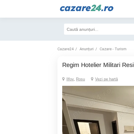
cazare
24
.ro
Cazare24
Anunțuri
Cazare - Turism
Regim Hotelier Militari Re
Ilfov
,
Rosu
Vezi pe hartă