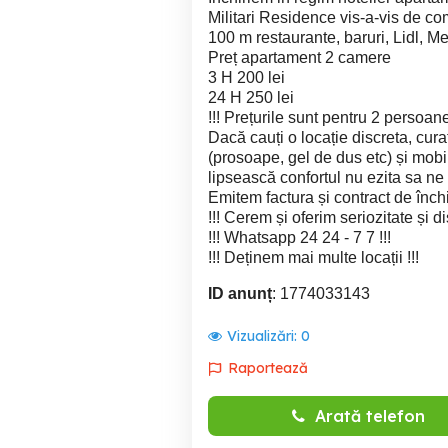
Militari Residence vis-a-vis de c
100 m restaurante, baruri, Lidl, M
Preț apartament 2 camere
3 H 200 lei
24 H 250 lei
!!! Prețurile sunt pentru 2 persoane 
Dacă cauți o locație discreta, curat
(prosoape, gel de dus etc) și mobil
lipsească confortul nu ezita sa ne
Emitem factura și contract de închir
!!! Cerem și oferim seriozitate și dis
!!! Whatsapp 24 24 - 7 7 !!!
!!! Deținem mai multe locații !!!
ID anunț
: 1774033143
Vizualizări:
0
Raportează
Arată telefon