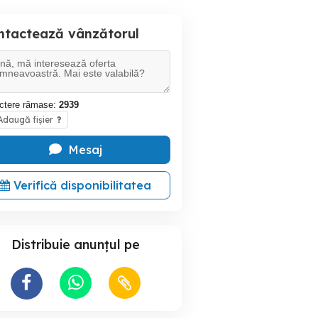
ntactează vânzătorul
ctere rămase:
2939
daugă fișier
?
Mesaj
Verifică disponibilitatea
Distribuie anunțul pe