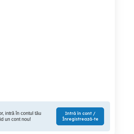
Cazare muncitori -
NON STOP.Închiriez regim
rtament 3 camere 90mp
Companii Popesti
hotelier 
Pipera bloc nou
Leordeni -Teodor Pallady
doua came
în Mili
Voluntari
Popesti-Leordeni
350 RON
75 RON
17
r, intră în contul tău
Intră în cont /
Înregistrează-te
id un cont nou!