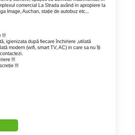
omplexul comercial La Strada având in apropiere la
ega Image, Auchan, stație de autobuz etc...
!!!
ă, igienizata după fiecare închiriere ,utilată
ată modern (wifi, smart TV, AC) in care sa nu îți
 contactezi.
iere !!!
creție !!!