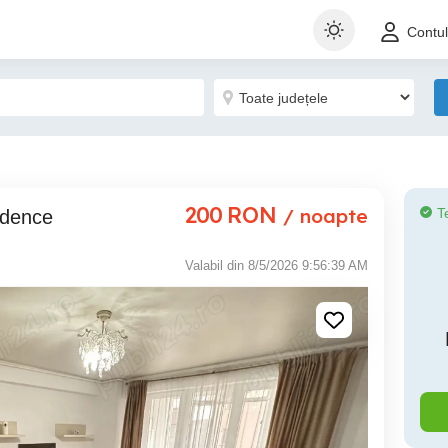
Contu
200
RON
/ noapte
T
sidence
Valabil din 8/5/2026 9:56:39 AM