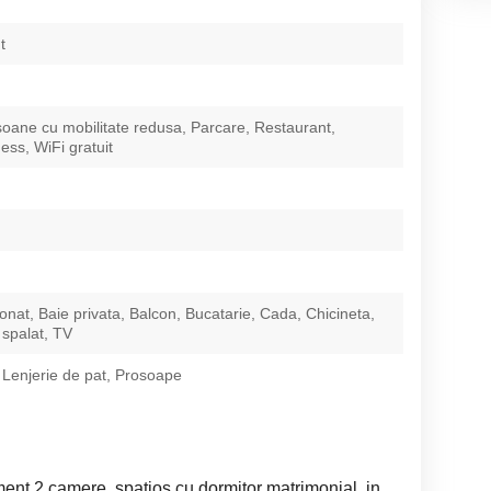
t
oane cu mobilitate redusa, Parcare, Restaurant,
ss, WiFi gratuit
ionat, Baie privata, Balcon, Bucatarie, Cada, Chicineta,
spalat, TV
 Lenjerie de pat, Prosoape
ment 2 camere, spațios cu dormitor matrimonial, in