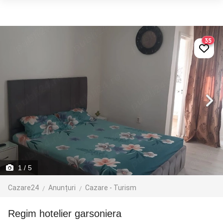
35
1
/ 5
Cazare24
Anunțuri
Cazare - Turism
regim hotelier garsoniera