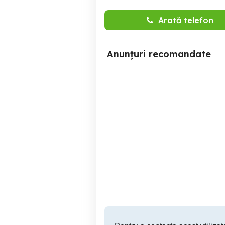
Arată telefon
Anunțuri recomandate
regim hotelier , zona
G
centrala
Buzau
200 RON