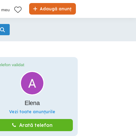
Adaugă anunț
l meu
elefon validat
Elena
Vezi toate anunțurile
Arată telefon