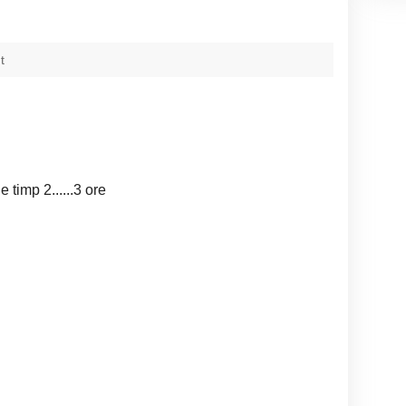
t
 timp 2......3 ore