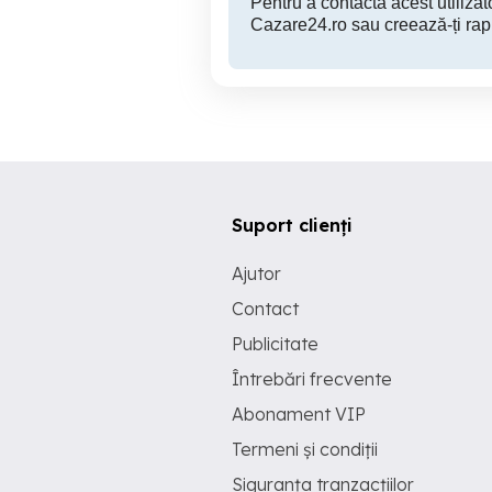
Pentru a contacta acest utilizato
Cazare24.ro sau creează-ți rap
Suport clienți
Ajutor
Contact
Publicitate
Întrebări frecvente
Abonament VIP
Termeni și condiții
Siguranța tranzacțiilor