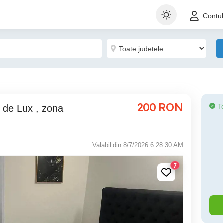
Contu
200
RON
T
Valabil din 8/7/2026 6:28:30 AM
7