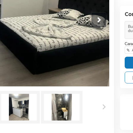
Co
Cara
A