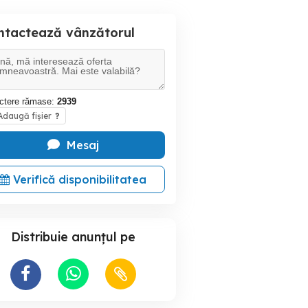
ntactează vânzătorul
ctere rămase:
2939
daugă fișier
?
Mesaj
Verifică disponibilitatea
Distribuie anunțul pe