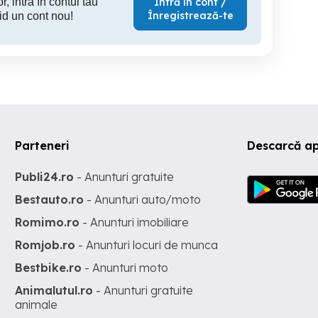
r, intră în contul tău
Intră în cont /
Înregistrează-te
id un cont nou!
Parteneri
Descarcă ap
Publi24.ro
- Anunturi gratuite
Bestauto.ro
- Anunturi auto/moto
Romimo.ro
- Anunturi imobiliare
Romjob.ro
- Anunturi locuri de munca
Bestbike.ro
- Anunturi moto
Animalutul.ro
- Anunturi gratuite
animale