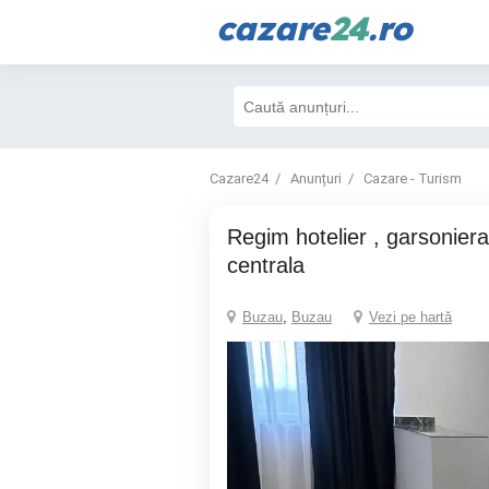
cazare
24
.ro
Cazare24
Anunțuri
Cazare - Turism
regim hotelier , garsoniera de Lux , zona
centrala
Buzau
,
Buzau
Vezi pe hartă