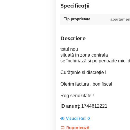
Specificații
Tip proprietate
apartamen
Descriere
totul nou
situată in zona centrala
se închiriază și pe perioade mici de
Curățenie și discreție !
Oferim factura , bon fiscal .
Rog seriozitate !
ID anunț
: 1744612221
Vizualizări:
0
Raportează