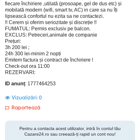
fiecare închiriere ,utilată (prosoape, gel de dus etc) și
mobilată modern (wifi, smart tv, AC) in care sa nu îți
lipsească confortul nu ezita sa ne contactezi.
!! Cerem și oferim seriozitate și discreție !!
FUMATUL: Permis exclusiv pe balcon.
EXCLUS: Petreceri,animale de companie
Prețuri:
3h 200 lei ;
24h 300 lei-minim 2 nopți
Emitem factura și contract de închiriere !
Check-out ora 11:00
REZERVARI:
ID anunț
: 1777464253
Vizualizări:
0
Raportează
Pentru a contacta acest utilizator, intră în contul tău
Cazare24.ro sau creează-ți rapid un cont nou!