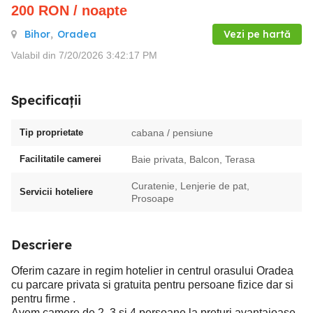
200
RON
/ noapte
Bihor
,
Oradea
Vezi pe hartă
Valabil din 7/20/2026 3:42:17 PM
Specificații
Tip proprietate
cabana / pensiune
Facilitatile camerei
Baie privata, Balcon, Terasa
Curatenie, Lenjerie de pat,
Servicii hoteliere
Prosoape
Descriere
Oferim cazare in regim hotelier in centrul orasului Oradea
cu parcare privata si gratuita pentru persoane fizice dar si
pentru firme .
Avem camere de 2 ,3 si 4 persoane la preturi avantajoase.