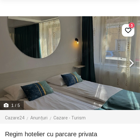
3
1
/ 5
Cazare24
Anunțuri
Cazare - Turism
Regim hotelier cu parcare privata