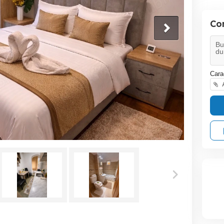
Co
Cara
A