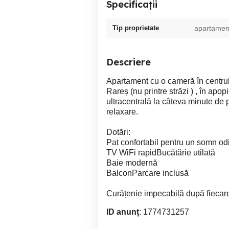
Specificații
Tip proprietate
apartamen
Descriere
Apartament cu o cameră în centrul o
Rareș (nu printre străzi ) , în apo
ultracentrală la câteva minute de 
relaxare.
Dotări:
Pat confortabil pentru un somn odi
TV WiFi rapidBucătărie utilată
Baie modernă
BalconParcare inclusă
Curățenie impecabilă după fiecare
ID anunț
: 1774731257