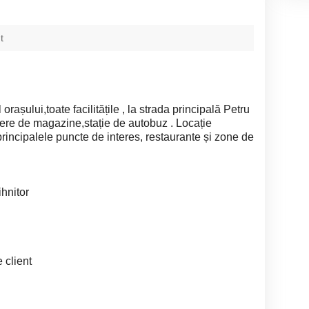
t
rașului,toate facilitățile , la strada principală Petru
piere de magazine,stație de autobuz . Locație
principalele puncte de interes, restaurante și zone de
hnitor
 client