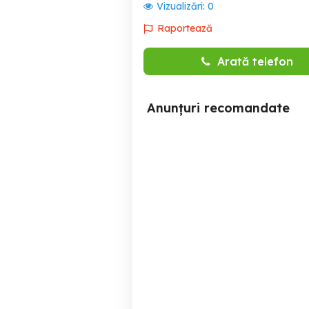
Vizualizări:
0
Raportează
Arată telefon
Anunțuri recomandate
Regim hotelier ultracentral
Piatra Neamt
150 RON