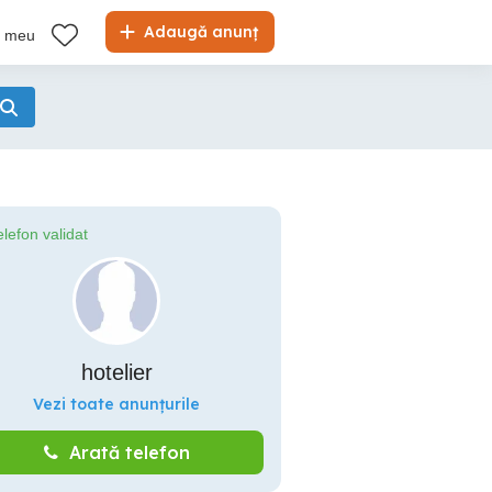
Adaugă anunț
l meu
elefon validat
hotelier
Vezi toate anunțurile
Arată telefon