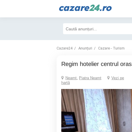
cazare
24
.ro
Cazare24
Anunțuri
Cazare - Turism
regim hotelier centrul oras
Neamt
,
Piatra Neamt
Vezi pe
hartă