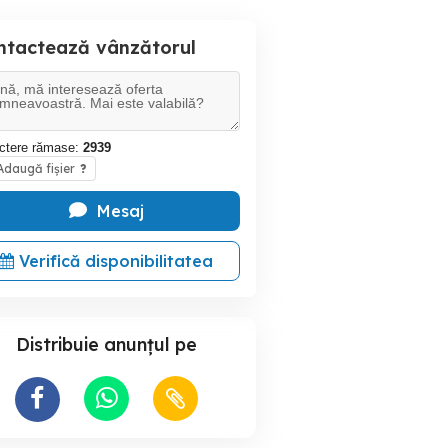
ntactează vânzătorul
ctere rămase:
2939
daugă fișier
?
Mesaj
Verifică disponibilitatea
Distribuie anunțul pe