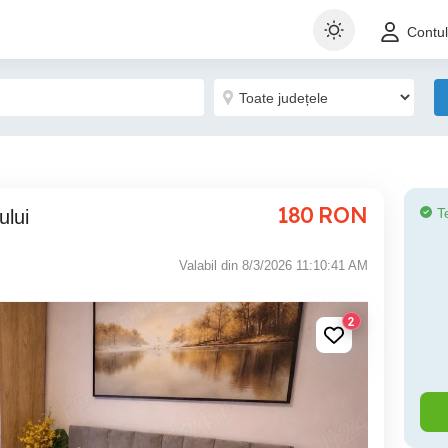
Contu
180
RON
T
ului
Valabil din 8/3/2026 11:10:41 AM
2