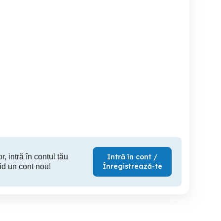
cazare constanta mamaia
cazare constanta mamaia
Constanta
particular pensiuni vile la
ieftina p
mare camere pe litoral
mare 
plaja ieftin oferte hotel
apartament
Constanta
Constanta
C
h
220 RON
115 RON
10
r, intră în contul tău
Intră în cont /
Înregistrează-te
id un cont nou!