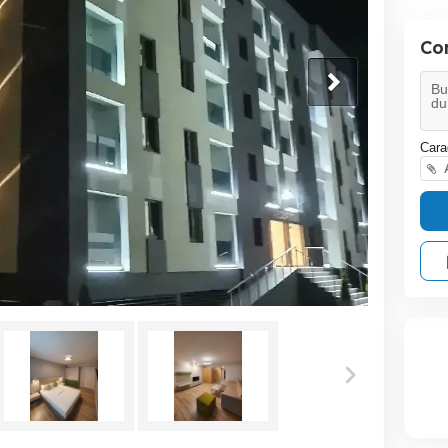
Co
Cara
A