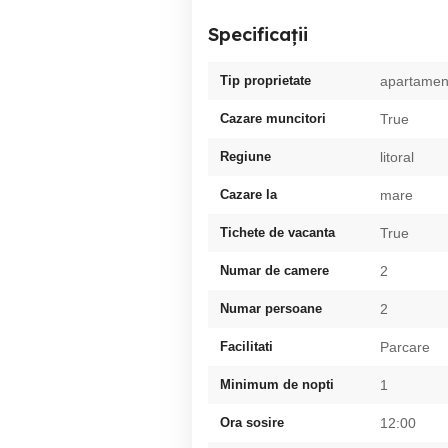
Specificații
Tip proprietate
apartamen
Cazare muncitori
True
Regiune
litoral
Cazare la
mare
Tichete de vacanta
True
Numar de camere
2
Numar persoane
2
Facilitati
Parcare
Minimum de nopti
1
Ora sosire
12:00