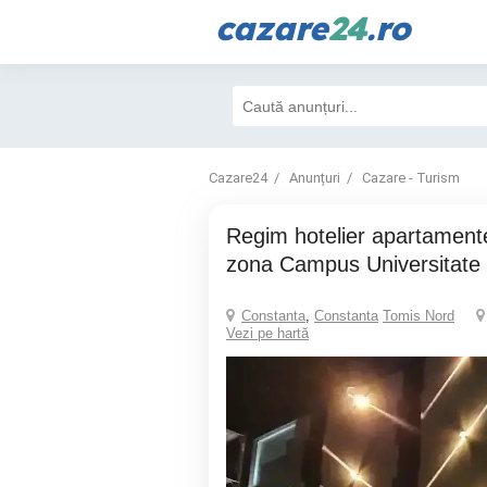
cazare
24
.ro
Cazare24
Anunțuri
Cazare - Turism
Regim hotelier apartamente cu 2 camere
zona Campus Universitate
Constanta
,
Constanta
Tomis Nord
Vezi pe hartă