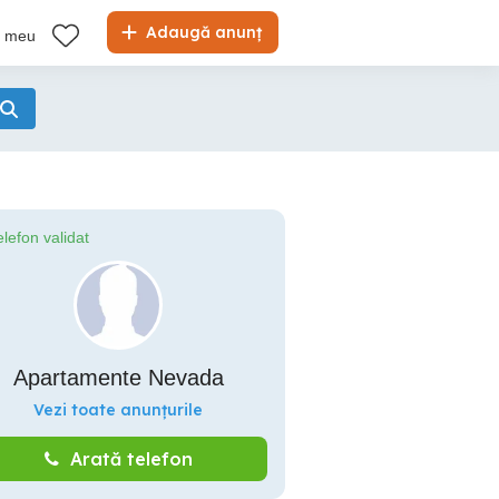
Adaugă anunț
l meu
elefon validat
Apartamente Nevada
Vezi toate anunțurile
Arată telefon