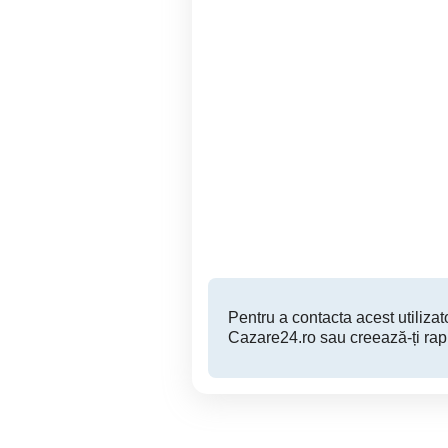
Apartament 2 camere zona
Cazare plaja trei papuci
Butoaie
Constanta
250 RON
Pentru a contacta acest utilizato
Cazare24.ro sau creează-ți rap