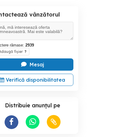
ntactează vânzătorul
ctere rămase:
2939
daugă fișier
?
Mesaj
Verifică disponibilitatea
Distribuie anunțul pe