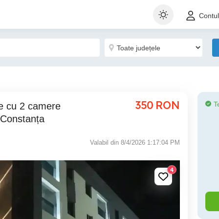
Contu
350
RON
T
 Constanța
Valabil din 8/4/2026 1:17:04 PM
4