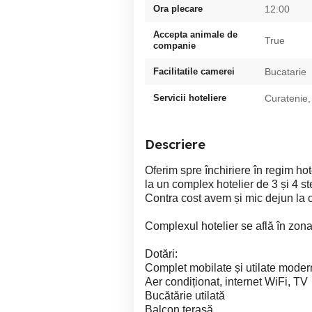
Ora plecare
12:00
Accepta animale de
True
companie
Facilitatile camerei
Bucatarie
Servicii hoteliere
Curatenie,
Descriere
Oferim spre închiriere în regim ho
la un complex hotelier de 3 și 4 ste
Contra cost avem și mic dejun la 
Complexul hotelier se află în zo
Dotări:
Complet mobilate și utilate moder
Aer condiționat, internet WiFi, TV
Bucătărie utilată
Balcon terasă