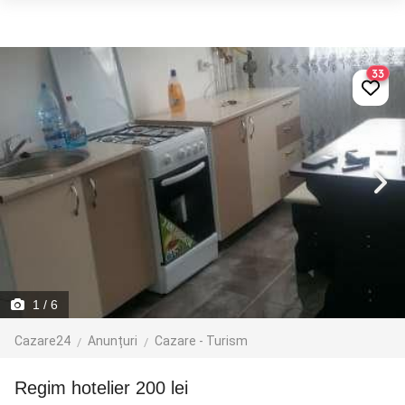
33
1
/ 6
Cazare24
Anunțuri
Cazare - Turism
regim hotelier 200 lei