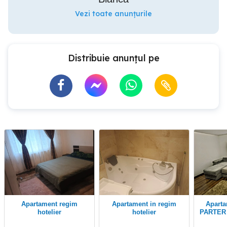
Vezi toate anunțurile
Distribuie anunțul pe
Apartament regim
apartament in regim
Apartament 2 camere
hotelier
hotelier
PARTER 