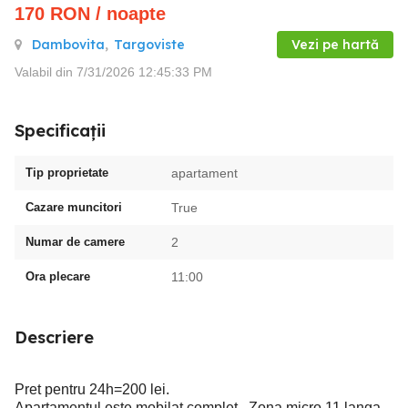
170
RON
/ noapte
Dambovita
,
Targoviste
Vezi pe hartă
Valabil din 7/31/2026 12:45:33 PM
Specificații
Tip proprietate
apartament
Cazare muncitori
True
Numar de camere
2
Ora plecare
11:00
Descriere
Pret pentru 24h=200 lei.
Apartamentul este mobilat complet . Zona micro 11 langa