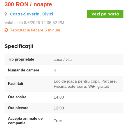
300
RON
/ noapte
Caras-Severin
,
Divici
Vezi pe hartă
Valabil din 8/6/2026 12:35:52 PM
Repostat la fiecare 5 minute
Specificații
Tip proprietate
casa / vila
Numar de camere
4
Loc de joaca pentru copii, Parcare,
Facilitati
Piscina exterioara, WiFi gratuit
Ora sosire
14:00
Ora plecare
12:00
Accepta animale de
True
companie