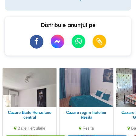
Distribuie anunțul pe
Cazare Baile Herculane
Cazare regim hotelier
Cazare Băile Herculane
central
Resita
G
Baile Herculane
Resita
Ba