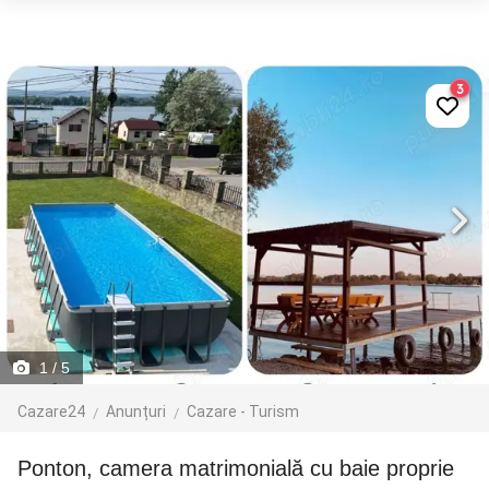
3
1
/ 5
Cazare24
Anunțuri
Cazare - Turism
Ponton, camera matrimonială cu baie proprie