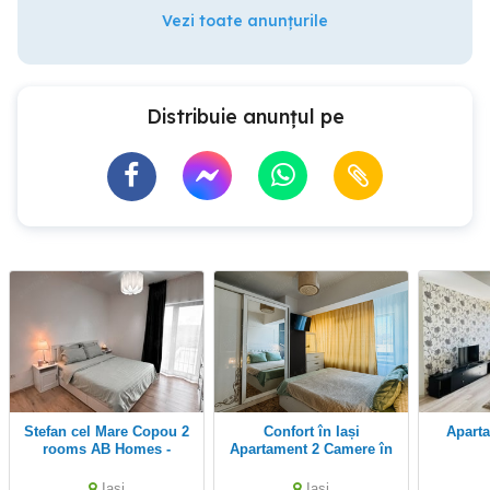
Vezi toate anunțurile
Distribuie anunțul pe
Stefan cel Mare Copou 2
Confort în Iași
Apartament in regim
rooms AB Homes -
Apartament 2 Camere în
parcare - Netflix and Chill
Regim Hotelier, Spitalul
- 5 min de Palas- factura
Sf. Maria și Nicole Oblu
Iasi
Iasi