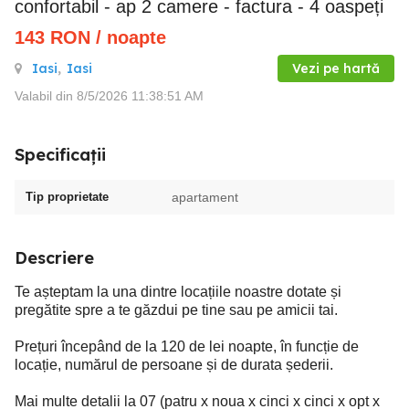
confortabil - ap 2 camere - factura - 4 oaspeți
143
RON
/ noapte
Iasi
,
Iasi
Vezi pe hartă
Valabil din 8/5/2026 11:38:51 AM
Specificații
Tip proprietate
apartament
Descriere
Te așteptam la una dintre locațiile noastre dotate și
pregătite spre a te găzdui pe tine sau pe amicii tai.
Prețuri începând de la 120 de lei noapte, în funcție de
locație, numărul de persoane și de durata șederii.
Mai multe detalii la 07 (patru x noua x cinci x cinci x opt x