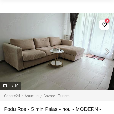
2
1
/ 10
Cazare24
Anunțuri
Cazare - Turism
Podu Ros - 5 min Palas - nou - MODERN -