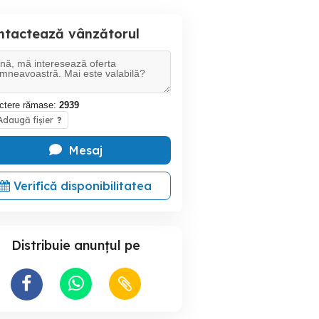
ntactează vânzătorul
ctere rămase:
2939
daugă fișier
?
Mesaj
Verifică disponibilitatea
Distribuie anunțul pe