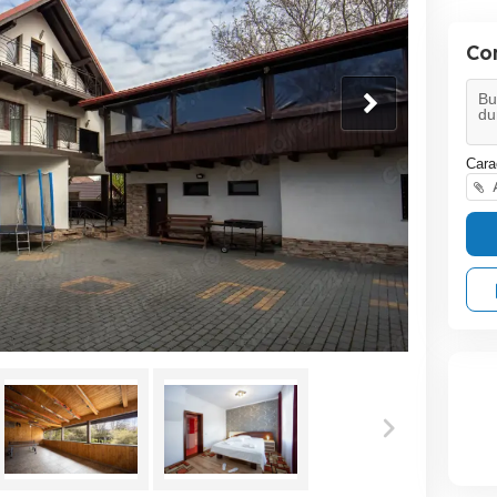
Co
Cara
A