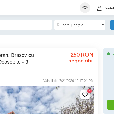
Contu
250
RON
T
negociabil
Deosebite - 3
Valabil din 7/21/2026 12:17:01 PM
3