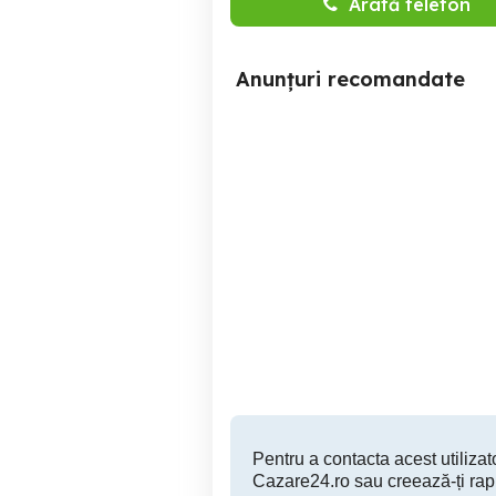
Arată telefon
Anunțuri recomandate
cazare in Brasov
Cazare studenti Brasov |
Brasov
170 RON
Pentru a contacta acest utilizato
Cazare24.ro sau creează-ți rap