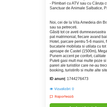
- Plimbari cu ATV sau cu Căruța cu
Sanctuar de Animale Salbatice, P
Noi, cei de la Vila Amedeia din Br
sau sa petreceti.
Găsiți tot ce aveti dumneavoastra 
pat matrimonial, fiecare avand baie
Hotel, parcare pentru 5-6 masini, 
bucatarie mobilata si utilata cu to
aproape de Castel (1500m), Mega
Punem accent pe confort, calitate s
Puteti gasi mult mai multe poze si
pareri ale turistilor care ne-au tr
booking, turistinfo si multe alte si
ID anunț
: 1744276473
Vizualizări:
0
Raportează