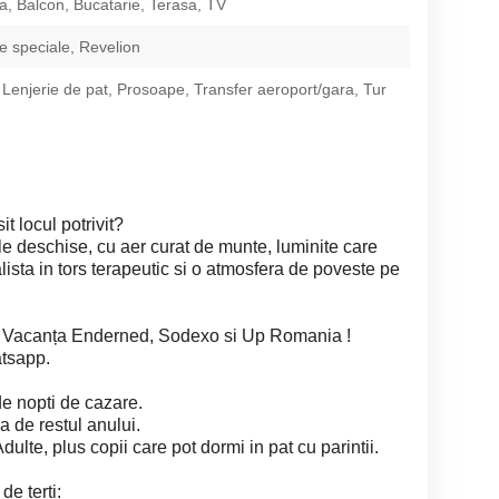
ta, Balcon, Bucatarie, Terasa, TV
 speciale, Revelion
 Lenjerie de pat, Prosoape, Transfer aeroport/gara, Tur
it locul potrivit?
le deschise, cu aer curat de munte, luminite care
lista in tors terapeutic si o atmosfera de poveste pe
e Vacanța Enderned, Sodexo si Up Romania !
atsapp.
de nopti de cazare.
a de restul anului.
te, plus copii care pot dormi in pat cu parintii.
de terți: