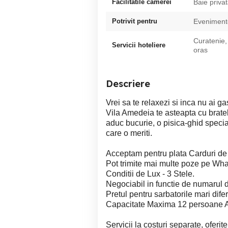
Facilitatile camerei
Baie priva
Potrivit pentru
Evenimente
Curatenie,
Servicii hoteliere
oras
Descriere
Vrei sa te relaxezi si inca nu ai gas
Vila Amedeia te asteapta cu brate
aduc bucurie, o pisica-ghid specia
care o meriti.
Acceptam pentru plata Carduri d
Pot trimite mai multe poze pe Wh
Conditii de Lux - 3 Stele.
Negociabil in functie de numarul 
Pretul pentru sarbatorile mari difer
Capacitate Maxima 12 persoane Adul
Servicii la costuri separate, oferite 