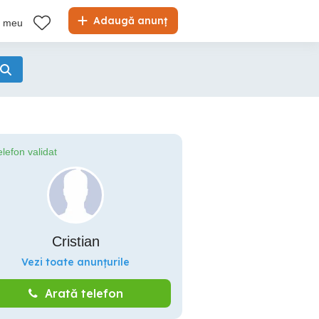
Adaugă anunț
l meu
elefon validat
Cristian
Vezi toate anunțurile
Arată telefon