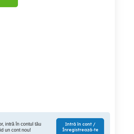
2 camere Coresi regim
Apartament in regim
Camin privat | 5 min
hotelier
h
Universitate
Brasov
Brasov
140 EUR
150 RON
10
r, intră în contul tău
Intră în cont /
Înregistrează-te
id un cont nou!