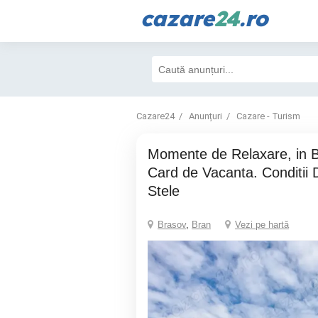
cazare
24
.ro
Cazare24
Anunțuri
Cazare - Turism
Momente de Relaxare, in Bran, Brasov cu
Card de Vacanta. Conditii 
Stele
Brasov
,
Bran
Vezi pe hartă