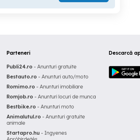
Parteneri
Descarcă ap
Publi24.ro
- Anunturi gratuite
Bestauto.ro
- Anunturi auto/moto
Romimo.ro
- Anunturi imobiliare
Romjob.ro
- Anunturi locuri de munca
Bestbike.ro
- Anunturi moto
Animalutul.ro
- Anunturi gratuite
animale
Startapro.hu
- Ingyenes
Apróhirdetés