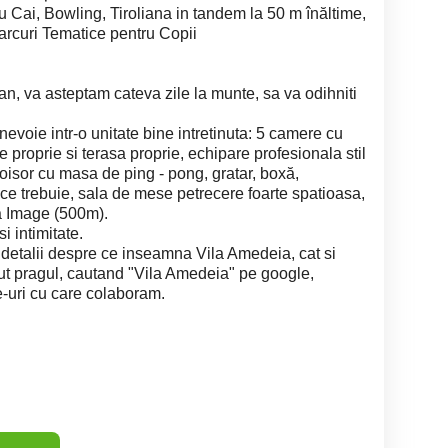
 Cai, Bowling, Tiroliana in tandem la 50 m înăltime,
arcuri Tematice pentru Copii
an, va asteptam cateva zile la munte, sa va odihniti
nevoie intr-o unitate bine intretinuta: 5 camere cu
 proprie si terasa proprie, echipare profesionala stil
foisor cu masa de ping - pong, gratar, boxă,
t ce trebuie, sala de mese petrecere foarte spatioasa,
 Image (500m).
i intimitate.
 detalii despre ce inseamna Vila Amedeia, cat si
ecut pragul, cautand "Vila Amedeia" pe google,
te-uri cu care colaboram.