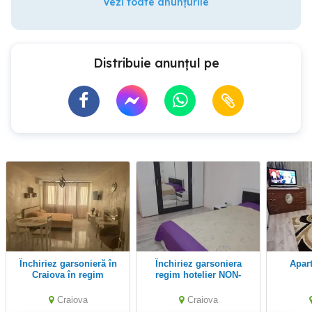
Vezi toate anunțurile
Distribuie anunțul pe
Închiriez garsonieră în
Închiriez garsoniera
Apartament regim
Craiova în regim
regim hotelier NON-
hotelier,ZONA
STOP
CENTRALĂ,LUX!!!
Craiova
Craiova