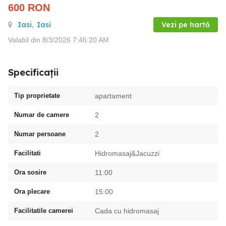
600
RON
Iasi
,
Iasi
Vezi pe hartă
Valabil din 8/3/2026 7:46:20 AM
Specificații
Tip proprietate
apartament
Numar de camere
2
Numar persoane
2
Facilitati
Hidromasaj&Jacuzzi
Ora sosire
11:00
Ora plecare
15:00
Facilitatile camerei
Cada cu hidromasaj