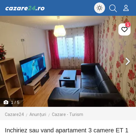
cazare
24
.ro
1
1
/ 5
Cazare24
Anunțuri
Cazare - Turism
Inchiriez sau vand apartament 3 camere ET 1