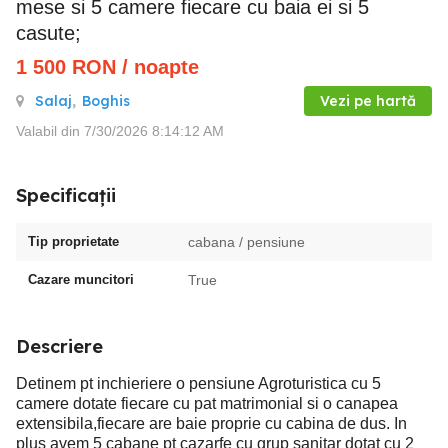
mese si 5 camere fiecare cu baia ei si 5
casute;
1 500
RON
/ noapte
Salaj
,
Boghis
Vezi pe hartă
Valabil din 7/30/2026 8:14:12 AM
Specificații
Tip proprietate
cabana / pensiune
Cazare muncitori
True
Descriere
Detinem pt inchieriere o pensiune Agroturistica cu 5
camere dotate fiecare cu pat matrimonial si o canapea
extensibila,fiecare are baie proprie cu cabina de dus. In
plus avem 5 cabane pt cazarfe cu grup sanitar dotat cu 2