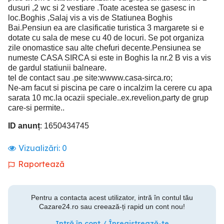
dusuri ,2 wc si 2 vestiare .Toate acestea se gasesc in
loc.Boghis ,Salaj vis a vis de Statiunea Boghis
Bai.Pensiun ea are clasificatie turistica 3 margarete si e
dotate cu sala de mese cu 40 de locuri. Se pot organiza
zile onomastice sau alte chefuri decente.Pensiunea se
numeste CASA SIRCA si este in Boghis la nr.2 B vis a vis
de gardul statiunii balneare.
tel de contact sau .pe site:wwww.casa-sirca.ro;
Ne-am facut si piscina pe care o incalzim la cerere cu apa
sarata 10 mc.la ocazii speciale..ex.revelion,party de grup
care-si permite..
ID anunț
: 1650434745
Vizualizări:
0
Raportează
Pentru a contacta acest utilizator, intră în contul tău
Cazare24.ro sau creează-ți rapid un cont nou!
Intră în cont / Înregistrează-te