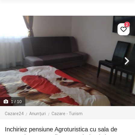
2
1
/ 10
Cazare24
Anunțuri
Cazare - Turism
inchiriez pensiune Agroturistica cu sala de