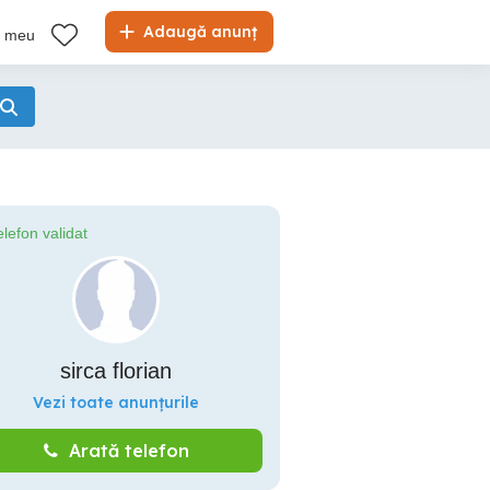
Adaugă anunț
l meu
elefon validat
sirca florian
Vezi toate anunțurile
Arată telefon