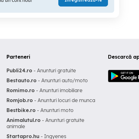
Înregistrează-te
id un cont nou!
Parteneri
Descarcă ap
Publi24.ro
- Anunturi gratuite
Bestauto.ro
- Anunturi auto/moto
Romimo.ro
- Anunturi imobiliare
Romjob.ro
- Anunturi locuri de munca
Bestbike.ro
- Anunturi moto
Animalutul.ro
- Anunturi gratuite
animale
Startapro.hu
- Ingyenes