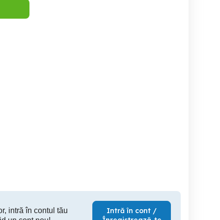
Inchiriez Apartament 2
Închiriez
Zalau
camere regim Hotelier
Zalau
Zalau
Zalau
150 RON
180 RON
20
r, intră în contul tău
Intră în cont /