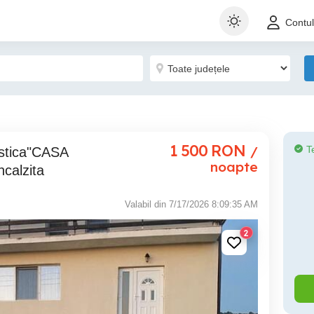
Contu
1 500
RON
/
T
noapte
ncalzita
Valabil din 7/17/2026 8:09:35 AM
2