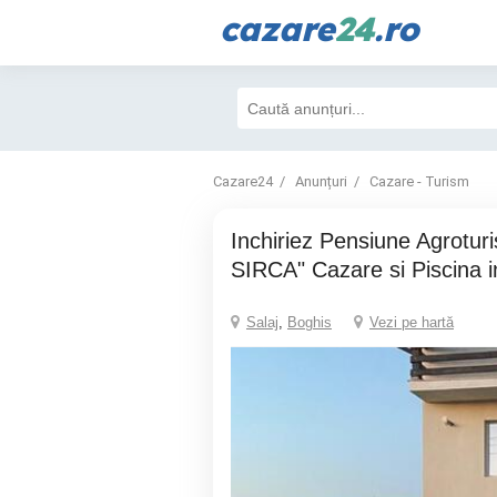
cazare
24
.ro
Cazare24
Anunțuri
Cazare - Turism
inchiriez Pensiune Agroturistica"CASA
SIRCA" Cazare si Piscina i
Salaj
,
Boghis
Vezi pe hartă