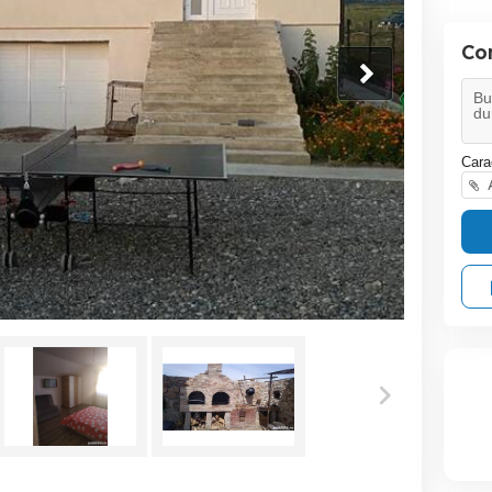
Co
Cara
A