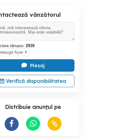
ntactează vânzătorul
ctere rămase:
2939
daugă fișier
?
Mesaj
Verifică disponibilitatea
Distribuie anunțul pe