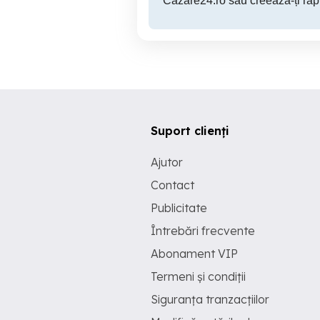
Cazare24.ro sau creează-ți rap
Suport clienți
Ajutor
Contact
Publicitate
Întrebări frecvente
Abonament VIP
Termeni și condiții
Siguranța tranzacțiilor