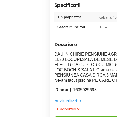
Specificații
Tip proprietate
cabana / 
Cazare muncitori
True
Descriere
DAU IN CHIRIE PENSIUNE AG
EI,20 LOCURI,SALA DE MESE D
ELECTRICA,CUPTOR CU MIC
LOC.BOGHIS,SALAJ.;Crama de vinur
PENSIUNEA CASA SIRCA 3 MA
Ne-am facut piscina PE CARE 
ID anunț
: 1635925698
Vizualizări:
0
Raportează