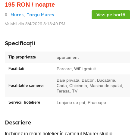
195
RON
/ noapte
Mures
,
Targu Mures
Vezi pe hartă
Valabil din 8/4/2026 8:13:49 PM
Specificații
Tip proprietate
apartament
Facilitati
Parcare, WiFi gratuit
Baie privata, Balcon, Bucatarie,
Facilitatile camerei
Cada, Chicineta, Masina de spalat,
Terasa, TV
Servicii hoteliere
Lenjerie de pat, Prosoape
Descriere
Inchiriez in regim hotelier în cartierul Maurer studio