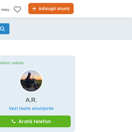
Adaugă anunț
l meu
elefon validat
A.R.
Vezi toate anunțurile
Arată telefon