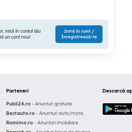
200 RON
230 RON
5
r, intră în contul tău
Intră în cont /
Înregistrează-te
id un cont nou!
Parteneri
Descarcă ap
Publi24.ro
- Anunturi gratuite
Bestauto.ro
- Anunturi auto/moto
Romimo.ro
- Anunturi imobiliare