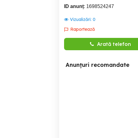
ID anunț
: 1698524247
Vizualizări:
0
Raportează
Arată telefon
Anunțuri recomandate
Apartament Regim Hotelier
Apartament Regim Hotelier
2 camere
Satu Mare