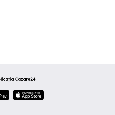
0 EUR
180 RON
15 EUR
licația Cazare24