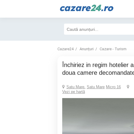
cazare
24
.ro
Cazare24
Anunțuri
Cazare - Turism
Închiriez in regim hotelier apartament cu
doua camere decomandate
Satu Mare
,
Satu Mare
Micro 16
Vezi pe hartă