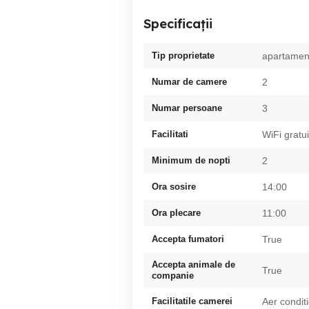
Specificații
Tip proprietate
apartamen
Numar de camere
2
Numar persoane
3
Facilitati
WiFi gratui
Minimum de nopti
2
Ora sosire
14:00
Ora plecare
11:00
Accepta fumatori
True
Accepta animale de
True
companie
Facilitatile camerei
Aer condit