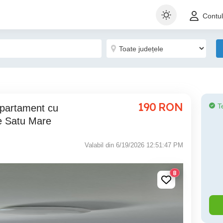
Contu
190
RON
T
 Satu Mare
Valabil din 6/19/2026 12:51:47 PM
8