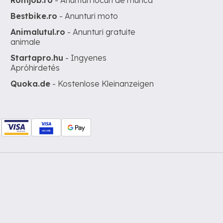
Romjob.ro
- Anunturi locuri de munca
Bestbike.ro
- Anunturi moto
Animalutul.ro
- Anunturi gratuite
animale
Startapro.hu
- Ingyenes
Apróhirdetés
Quoka.de
- Kostenlose Kleinanzeigen