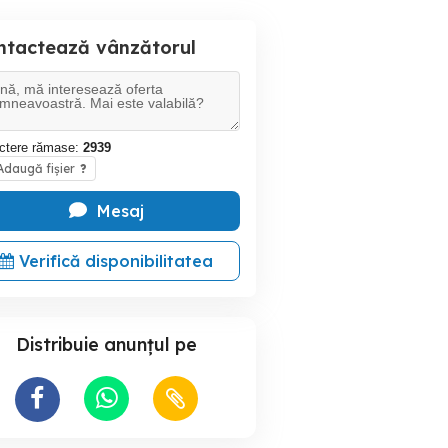
ntactează vânzătorul
ctere rămase:
2939
daugă fișier
?
Mesaj
Verifică disponibilitatea
Distribuie anunțul pe