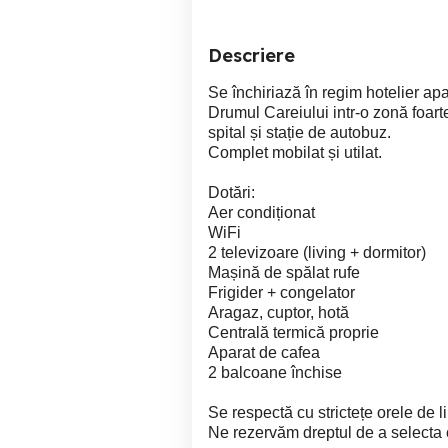
Descriere
Se închiriază în regim hotelier a
Drumul Careiului intr-o zonă foarte
spital și stație de autobuz.
Complet mobilat și utilat.
Dotări:
Aer condiționat
WiFi
2 televizoare (living + dormitor)
Mașină de spălat rufe
Frigider + congelator
Aragaz, cuptor, hotă
Centrală termică proprie
Aparat de cafea
2 balcoane închise
Se respectă cu strictețe orele de l
Ne rezervăm dreptul de a selecta c