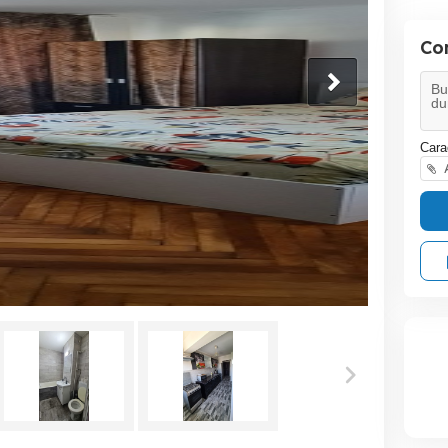
Co
Cara
A