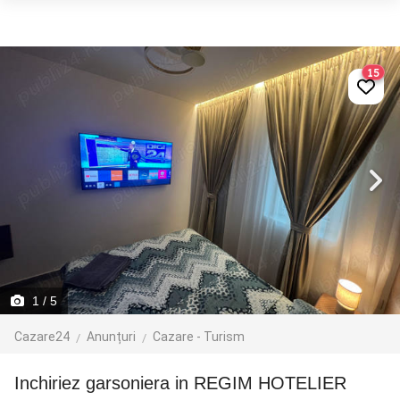
15
1
/ 5
Cazare24
Anunțuri
Cazare - Turism
Inchiriez garsoniera in REGIM HOTELIER