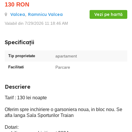
130
RON
Valcea
,
Ramnicu Valcea
Vezi pe hartă
Valabil din 7/29/2026 11:18:46 AM
Specificații
Tip proprietate
apartament
Facilitati
Parcare
Descriere
Tarif : 130 lei noapte
Oferim spre inchiriere o garsoniera noua, in bloc nou. Se
afla langa Sala Sporturilor Traian
Dotari: