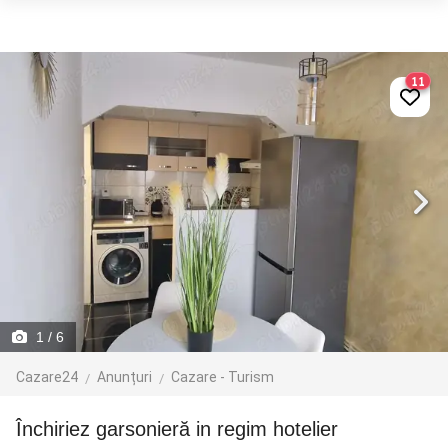
11
1
/ 6
Cazare24
Anunțuri
Cazare - Turism
Închiriez garsonieră in regim hotelier