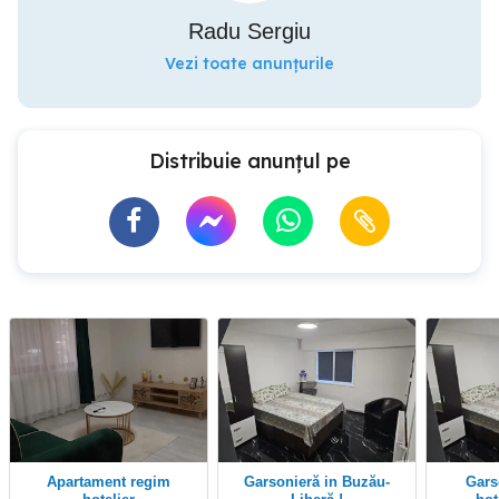
Radu Sergiu
Vezi toate anunțurile
Distribuie anunțul pe
Apartament regim
Garsonieră in Buzău-
Garsonieră regim