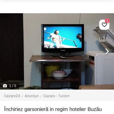
3
1
/ 5
Cazare24
Anunțuri
Cazare - Turism
Închiriez garsonieră in regim hotelier Buzău