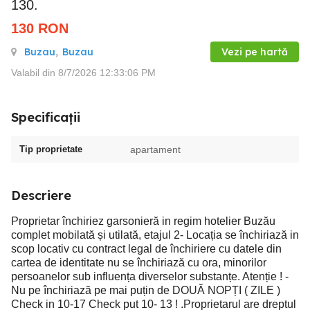
130.
130
RON
Buzau
,
Buzau
Vezi pe hartă
Valabil din 8/7/2026 12:33:06 PM
Specificații
Tip proprietate
apartament
Descriere
Proprietar închiriez garsonieră in regim hotelier Buzău
complet mobilată și utilată, etajul 2- Locația se închiriază in
scop locativ cu contract legal de închiriere cu datele din
cartea de identitate nu se închiriază cu ora, minorilor
persoanelor sub influența diverselor substanțe. Atenție ! -
Nu pe închiriază pe mai puțin de DOUĂ NOPȚI ( ZILE )
Check in 10-17 Check put 10- 13 ! .Proprietarul are dreptul