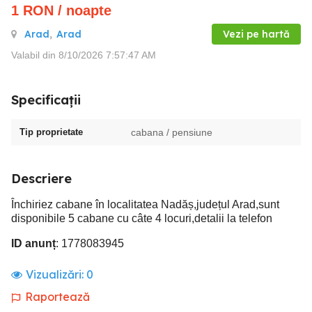
1
RON
/ noapte
Arad
,
Arad
Vezi pe hartă
Valabil din 8/10/2026 7:57:47 AM
Specificații
Tip proprietate
cabana / pensiune
Descriere
Închiriez cabane în localitatea Nadăș,județul Arad,sunt
disponibile 5 cabane cu câte 4 locuri,detalii la telefon
ID anunț
: 1778083945
Vizualizări:
0
Raportează