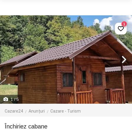
1
1
/ 5
Cazare24
Anunțuri
Cazare - Turism
Închiriez cabane