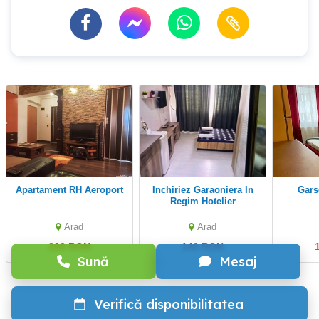
Apartament RH Aeroport
Inchiriez Garaoniera In
Garsoniera regim
Regim Hotelier
Arad
Arad
200 RON
140 RON
Sună
Mesaj
Verifică disponibilitatea