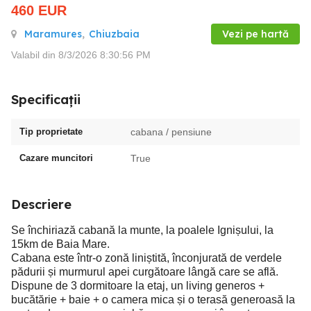
460
EUR
Maramures
,
Chiuzbaia
Vezi pe hartă
Valabil din 8/3/2026 8:30:56 PM
Specificații
Tip proprietate
cabana / pensiune
Cazare muncitori
True
Descriere
Se închiriază cabană la munte, la poalele Ignișului, la
15km de Baia Mare.
Cabana este într-o zonă liniștită, înconjurată de verdele
pădurii și murmurul apei curgătoare lângă care se află.
Dispune de 3 dormitoare la etaj, un living generos +
bucătărie + baie + o camera mica și o terasă generoasă la