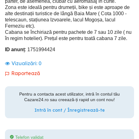
parter, de asemenea, ciubăr cu aeromasaj în curte.
Zona este ideală pentru drumeții, bike și este aproape de
alte destinații turistice de lângă Baia Mare ( Cota 1000 -
telescaun, stațiunea Izvoarele, lacul Mogoșa, lacul
Ferneziu etc).
Cabana se închiriază pentru pachete de 7 sau 10 zile ( nu
în regim hotelier). Prețul este pentru toată cabana 7 zile.
ID anunț
: 1751994424
Vizualizări:
0
Raportează
Pentru a contacta acest utilizator, intră în contul tău
Cazare24.ro sau creează-ți rapid un cont nou!
Intră în cont / Înregistrează-te
Telefon validat