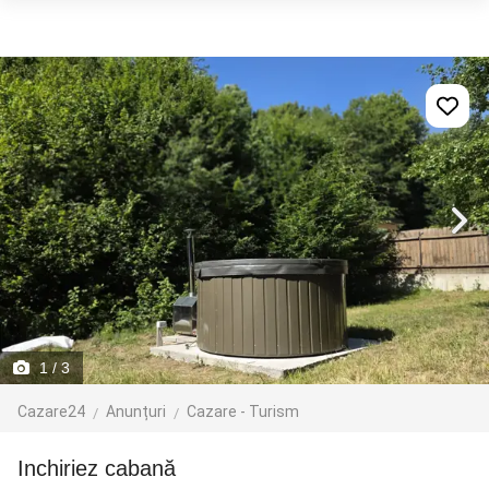
1
/ 3
Cazare24
Anunțuri
Cazare - Turism
Inchiriez cabană