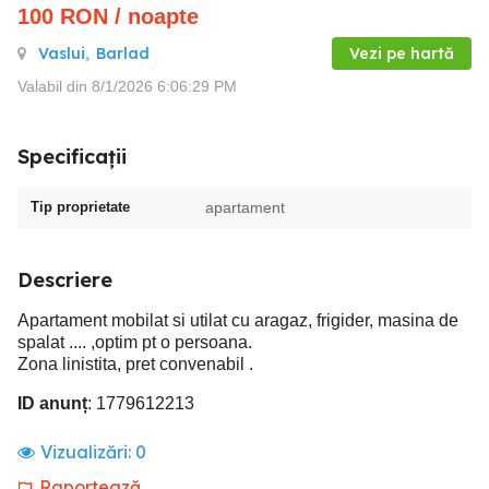
100
RON
/ noapte
Vaslui
,
Barlad
Vezi pe hartă
Valabil din 8/1/2026 6:06:29 PM
Specificații
Tip proprietate
apartament
Descriere
Apartament mobilat si utilat cu aragaz, frigider, masina de
spalat .... ,optim pt o persoana.
Zona linistita, pret convenabil .
ID anunț
: 1779612213
Vizualizări:
0
Raportează