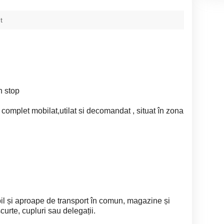
t
n stop
complet mobilat,utilat si decomandat , situat în zona
bil și aproape de transport în comun, magazine și
curte, cupluri sau delegații.