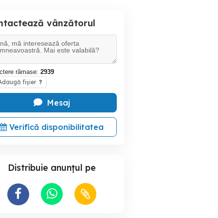
ntactează vânzătorul
ctere rămase:
2939
daugă fișier
?
Mesaj
Verifică disponibilitatea
Distribuie anunțul pe