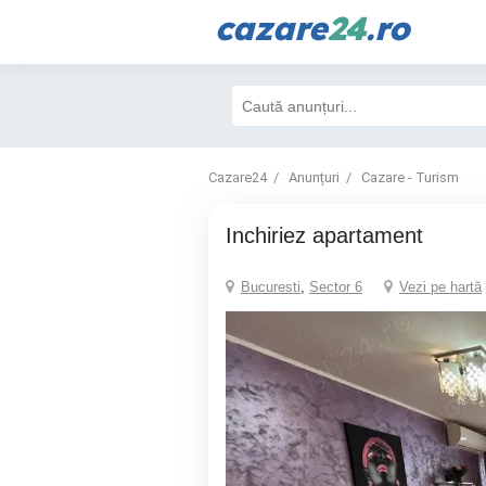
cazare
24
.ro
Cazare24
Anunțuri
Cazare - Turism
inchiriez apartament
Bucuresti
,
Sector 6
Vezi pe hartă