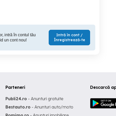
Rezident
Sector 6
Sector 6
S
330 RON
250 RON
23
r, intră în contul tău
Intră în cont /
Înregistrează-te
id un cont nou!
Parteneri
Descarcă ap
Publi24.ro
- Anunturi gratuite
Bestauto.ro
- Anunturi auto/moto
Romimo.ro
- Anunturi imobiliare