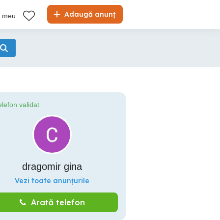
Adaugă anunț
l meu
elefon validat
dragomir gina
Vezi toate anunțurile
Arată telefon