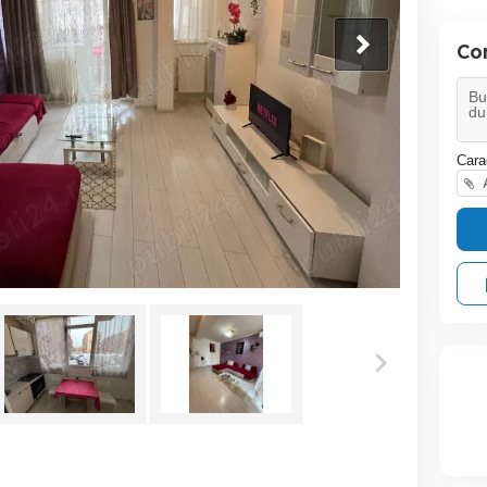
Co
Cara
A