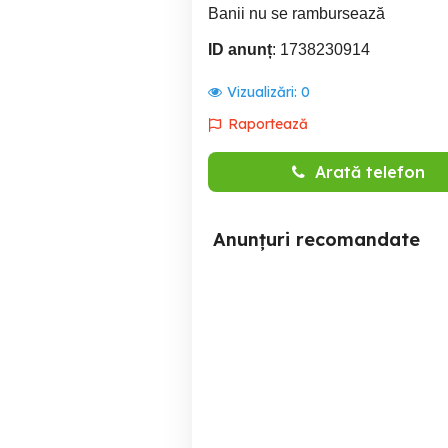
Banii nu se rambursează
ID anunț
: 1738230914
Vizualizări:
0
Raportează
Arată telefon
Anunțuri recomandate
Inchirez regim hotelier
Non Stop Închiriez regim
Militari
ho
cam