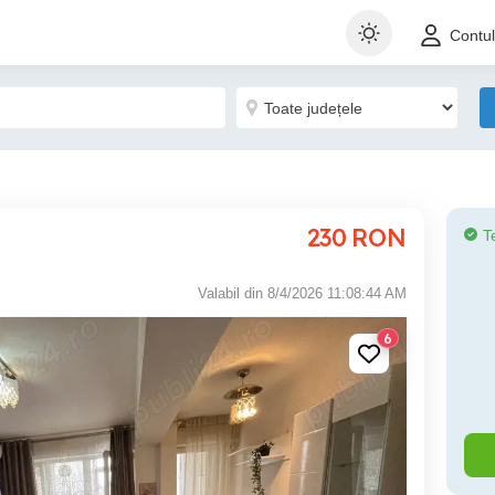
Contu
230
RON
T
Valabil din 8/4/2026 11:08:44 AM
6