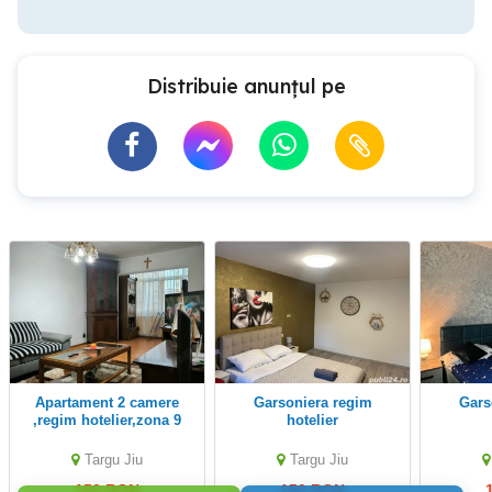
Distribuie anunțul pe
Apartament 2 camere
Garsoniera regim
Garsoniera regim
,regim hotelier,zona 9
hotelier
Mai - Mall
Targu Jiu
Targu Jiu
150 RON
150 RON