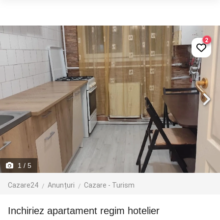
2
1
/ 5
Cazare24
Anunțuri
Cazare - Turism
Inchiriez apartament regim hotelier