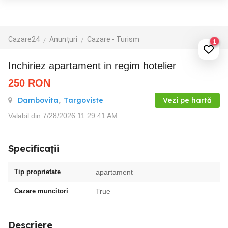
Cazare24
Anunțuri
Cazare - Turism
1
Inchiriez apartament in regim hotelier
250
RON
Dambovita
,
Targoviste
Vezi pe hartă
Valabil din 7/28/2026 11:29:41 AM
Specificații
Tip proprietate
apartament
Cazare muncitori
True
Descriere