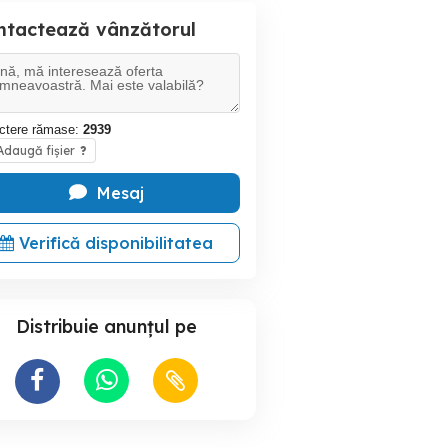
ntactează vânzătorul
ctere rămase:
2939
daugă fișier
?
Mesaj
Verifică disponibilitatea
Distribuie anunțul pe