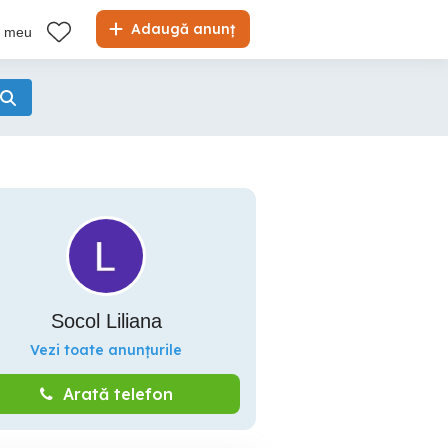
Adaugă anunț
l meu
Socol Liliana
Vezi toate anunțurile
Arată telefon