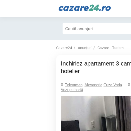
cazare
24
.ro
Cazare24
Anunțuri
Cazare - Turism
Inchiriez apartament 3 camere - regim
hotelier
Teleorman
,
Alexandria
Cuza Voda
Vezi pe hartă