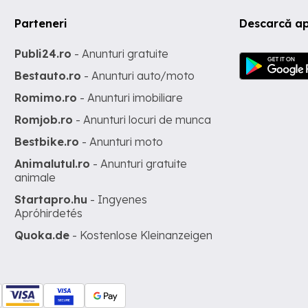
Parteneri
Descarcă ap
Publi24.ro
- Anunturi gratuite
Bestauto.ro
- Anunturi auto/moto
Romimo.ro
- Anunturi imobiliare
Romjob.ro
- Anunturi locuri de munca
Bestbike.ro
- Anunturi moto
Animalutul.ro
- Anunturi gratuite
animale
Startapro.hu
- Ingyenes
Apróhirdetés
Quoka.de
- Kostenlose Kleinanzeigen