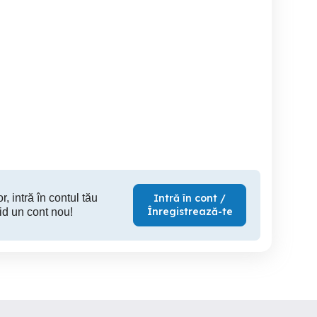
Cazare-inchiriere, Regim
Regim hotelier,
parter-stradală
hotelier Garsoniera (de
Apartament 2 c
lux) Vacanta Tur, Centru.
Etaj.1, Zon
Alexandria
Alexandria
Al
150 RON
200 RON
25
r, intră în contul tău
Intră în cont /
Înregistrează-te
id un cont nou!