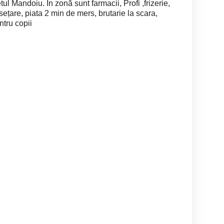
l Mandoiu. În zonă sunt farmacii, Profi ,frizerie,
ețare, piata 2 min de mers, brutarie la scara,
tru copii