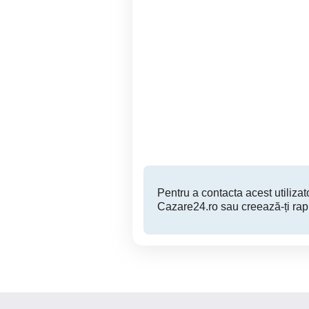
Apartament regim hotelier
Garsonieră regim hotelier
parter
Alexandria
200 RON
Pentru a contacta acest utilizato
Cazare24.ro sau creează-ți rap