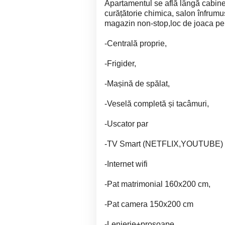
Apartamentul se află lângă cabinetu
curățătorie chimica, salon înfrumus
magazin non-stop,loc de joaca pen
-Centrală proprie,
-Frigider,
-Mașină de spălat,
-Veselă completă și tacâmuri,
-Uscator par
-TV Smart (NETFLIX,YOUTUBE)
-Internet wifi
-Pat matrimonial 160x200 cm,
-Pat camera 150x200 cm
-Lenjerie+prosoape,