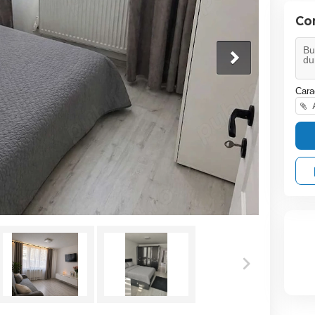
Co
Cara
A