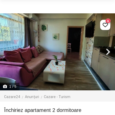
6
1
/ 5
Cazare24
Anunțuri
Cazare - Turism
Închiriez apartament 2 dormitoare