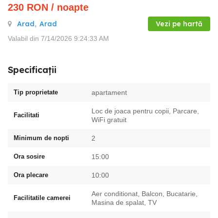
230
RON
/ noapte
Arad
,
Arad
Vezi pe hartă
Valabil din 7/14/2026 9:24:33 AM
Specificații
Tip proprietate
apartament
Loc de joaca pentru copii, Parcare,
Facilitati
WiFi gratuit
Minimum de nopti
2
Ora sosire
15:00
Ora plecare
10:00
Aer conditionat, Balcon, Bucatarie,
Facilitatile camerei
Masina de spalat, TV