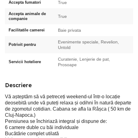
Accepta fumatori
True
Accepta animale de
True
companie
Facilitatile camerei
Baie privata
Evenimente speciale, Revelion,
Potrivit pentru
Untold
Curatenie, Lenjerie de pat,
Servicii hoteliere
Prosoape
Descriere
Vă așteptăm să vă petreceți weekend-ul într-o locație
deosebită unde vă puteți relaxa și odihni în natură departe
de zgomotul cotidian. Cabana se afla la Râșca ( 50 km de
Cluj-Napoca.)
Pensiunea se închiriază integral și dispune de:
6 camere duble cu băi individuale
Bucătărie complet utilată