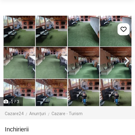
1
/ 3
Cazare24
Anunțuri
Cazare - Turism
inchirierii