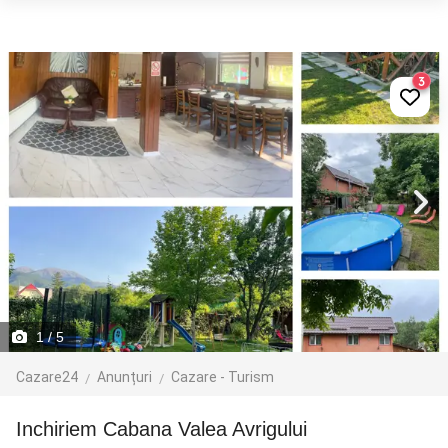
3
1
/ 5
Cazare24
Anunțuri
Cazare - Turism
inchiriem Cabana Valea Avrigului