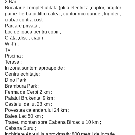
2 Bai .
Bucătărie complet utilată (plita electrica ,cuptor, prajitor
paine ,fierbator,filtru cafea , cuptor microunde , frigider ;
ciubar contra cost
Parcare privată ;
Loc de joaca pentru copii ;
Grăta ,disc , ciaun ;
Wi-Fi ;
Tv ;
Piscina ;
Terasa ;
In zona suntem aproape de :
Centru echitație;
Dino Park ;
Brambura Park ;
Ferma de Cerbi 2 km ;
Palatul Brukental 9 km ;
Castelul de lut 23 km ;
Povestea calendarului 24 km ;
Balea Lac 50 km ;
Traseu montan spre Cabana Bircaciu 10 km ;
Cabana Suru ;
Inchiriere Atv-uri la aproximativ 800 metrii de locatie .