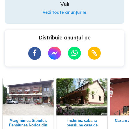
Vali
Vezi toate anunțurile
Distribuie anunțul pe
Marginimea Sibiului,
Inchiriez cabana
Cazare
Pensiunea Norica din
pensiune casa de