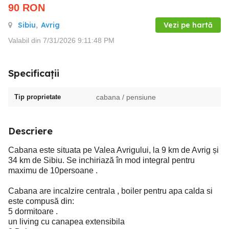
90
RON
Sibiu
,
Avrig
Vezi pe hartă
Valabil din 7/31/2026 9:11:48 PM
Specificații
Tip proprietate
cabana / pensiune
Descriere
Cabana este situata pe Valea Avrigului, la 9 km de Avrig și
34 km de Sibiu. Se inchiriază în mod integral pentru
maximu de 10persoane .
Cabana are incalzire centrala , boiler pentru apa calda si
este compusă din:
5 dormitoare .
un living cu canapea extensibila