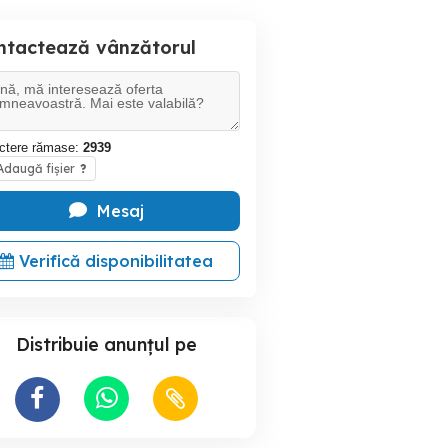
ntactează vânzătorul
ctere rămase:
2939
daugă fișier
?
Mesaj
Verifică disponibilitatea
Distribuie anunțul pe