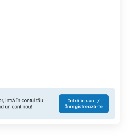
Apartament 3 camere la
Cazare Saturn Garsonieră
Butoaie
mare Plaja Diana
modernă | 5
AC Wi-Fi
Constanta
Mangalia
250 RON
450 RON
30
r, intră în contul tău
Intră în cont /
Înregistrează-te
id un cont nou!