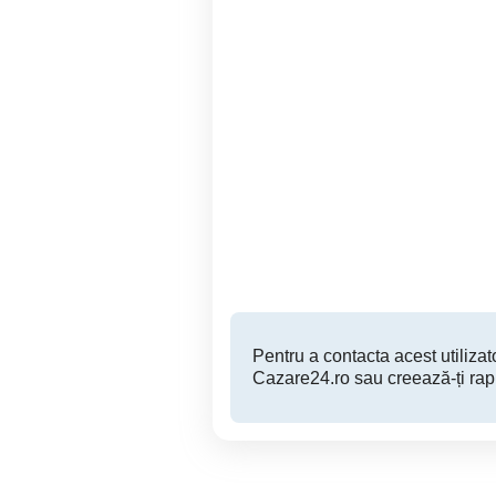
Cazare Costinești
Apartament 2 camere zona
Costinesti
150 RON
Pentru a contacta acest utilizato
Cazare24.ro sau creează-ți rap