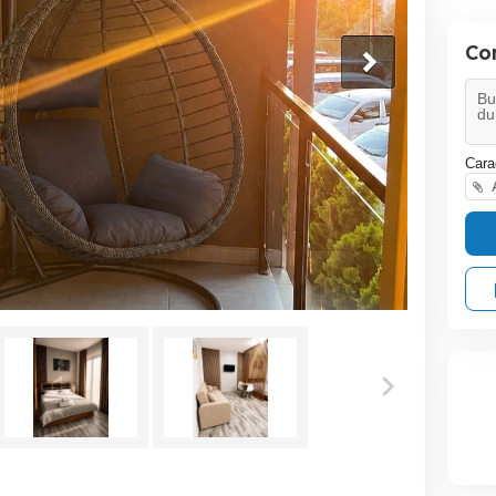
Co
Cara
A