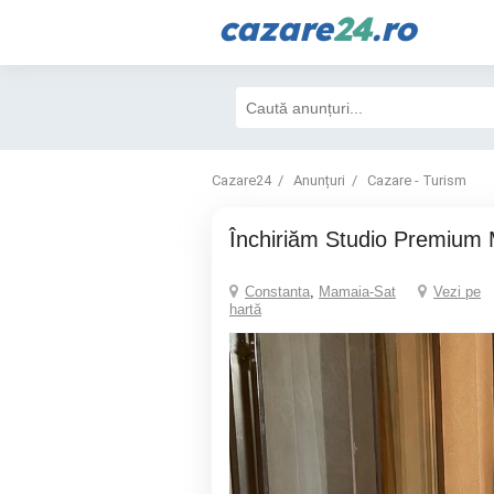
cazare
24
.ro
Cazare24
Anunțuri
Cazare - Turism
Închiriăm Studio Premium
Constanta
,
Mamaia-Sat
Vezi pe
hartă