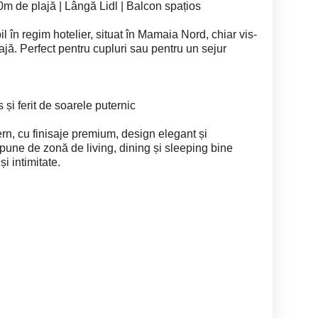
de plajă | Lângă Lidl | Balcon spațios
 în regim hotelier, situat în Mamaia Nord, chiar vis-
ajă. Perfect pentru cupluri sau pentru un sejur
și ferit de soarele puternic
n, cu finisaje premium, design elegant și
une de zonă de living, dining și sleeping bine
și intimitate.