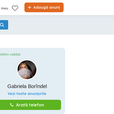
Adaugă anunț
l meu
elefon validat
Gabriela Borîndel
Vezi toate anunțurile
Arată telefon