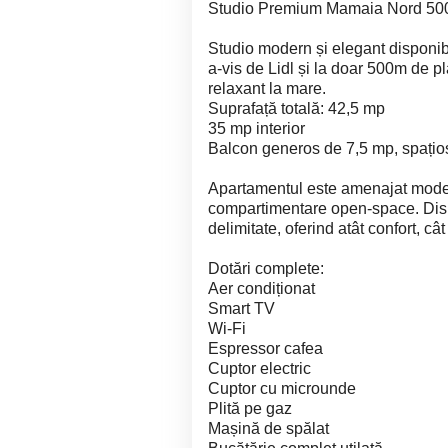
Studio Premium Mamaia Nord 500m 
Studio modern și elegant disponibil
a-vis de Lidl și la doar 500m de pl
relaxant la mare.
Suprafață totală: 42,5 mp
35 mp interior
Balcon generos de 7,5 mp, spațios 
Apartamentul este amenajat moder
compartimentare open-space. Disp
delimitate, oferind atât confort, cât 
Dotări complete:
Aer condiționat
Smart TV
Wi-Fi
Espressor cafea
Cuptor electric
Cuptor cu microunde
Plită pe gaz
Mașină de spălat