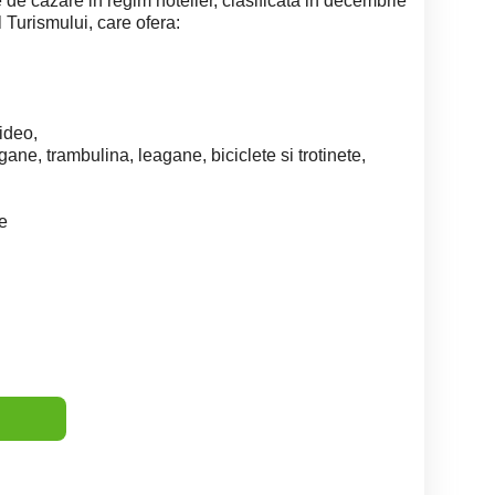
 de cazare in regim hotelier, clasificata in decembrie
 Turismului, care ofera:
ideo,
gane, trambulina, leagane, biciclete si trotinete,
e