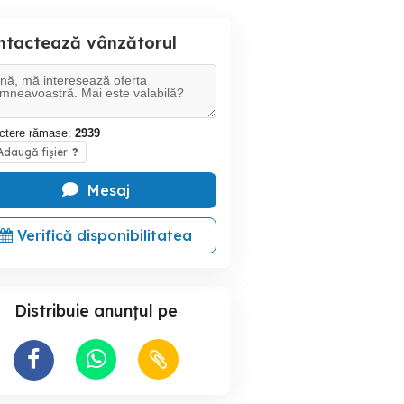
ntactează vânzătorul
ctere rămase:
2939
daugă fișier
?
Mesaj
Verifică disponibilitatea
Distribuie anunțul pe