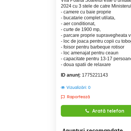
Vila Poarta Soarelui este o unitate
2024 cu 3 stele de catre Ministerul
- camere cu baie proprie
- bucatarie complet utilata,
- aer conditionat,
- curte de 1900 mp,
- parcare proprie supravegheata v
- loc de joaca pentru copii cu tobo
- foisor pentru barbeque rotisor
- loc amenajat pentru ceaun
- capacitate pentru 13-17 persoan
- doua spatii de relaxare
ID anunț
: 1775221143
Vizualizări:
0
Raportează
Arată telefon
Anunțuri recomandate