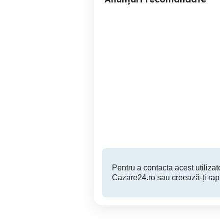
Regim hotelier parter, ap 2
apartament 
si 3 cam Deva,garsoniera
Hunedoara
Deva
199 RON
Pentru a contacta acest utilizato
Cazare24.ro sau creează-ți rap