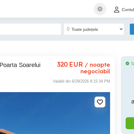
Contu
320
EUR
/ noapte
T
oarta Soarelui
negociabil
Valabil din 6/29/2026 8:15:34 PM
a