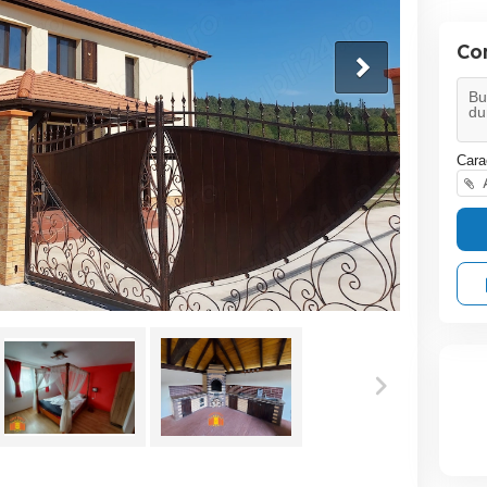
Co
Cara
A