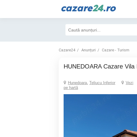
cazare
24
.ro
Cazare24
Anunțuri
Cazare - Turism
HUNEDOARA Cazare Vila P
Hunedoara
,
Teliucu Inferior
Vezi
pe hartă