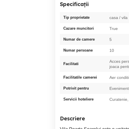
Specificații
Tip proprietate
casa / vila
Cazare muncitori
True
Numar de camere
5
Numar persoane
10
Acces pers
Facilitati
joaca pentr
Facilitatile camerei
Aer condit
Potrivit pentru
Evenimente
Servicii hoteliere
Curatenie,
Descriere