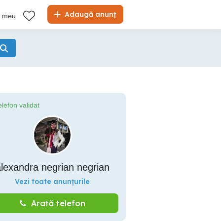
Adaugă anunț
l meu
elefon validat
lexandra negrian negrian
Vezi toate anunțurile
Arată telefon