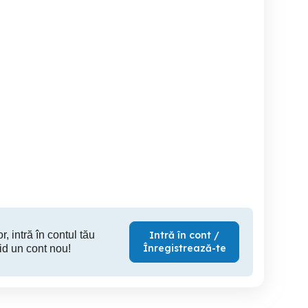
2 camere
Inchiriez apartament
Ofer in regim hotelier
regim hotelier
apar
Deva
Petrosani
50 EUR
200 RON
25
r, intră în contul tău
Intră în cont /
Înregistrează-te
id un cont nou!