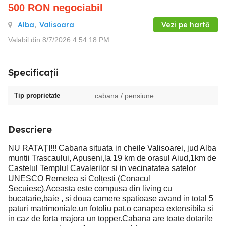
500
RON
negociabil
Alba
,
Valisoara
Vezi pe hartă
Valabil din 8/7/2026 4:54:18 PM
Specificații
Tip proprietate
cabana / pensiune
Descriere
NU RATAȚI!!! Cabana situata in cheile Valisoarei, jud Alba
muntii Trascaului, Apuseni,la 19 km de orasul Aiud,1km de
Castelul Templul Cavalerilor si in vecinatatea satelor
UNESCO Remetea si Colțesti (Conacul
Secuiesc).Aceasta este compusa din living cu
bucatarie,baie , si doua camere spatioase avand in total 5
paturi matrimoniale,un fotoliu pat,o canapea extensibila si
in caz de forta majora un topper.Cabana are toate dotarile