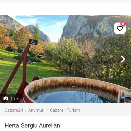
8
1
/ 5
Cazare24
Anunțuri
Cazare - Turism
Herta Sergiu Aurelian