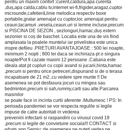
pentru un maxim confort :curent,caldura,apa curenta
,duș,apa calda,cablu tv,internet wi-fi,frigider,aragaz,cuptor
microunde,cafetieră,linie melodica respectiv boxe
portabile,gratar amenajat cu cuptor,loc amenajat pentru
ceaun,tacamuri ,vesela,ceaun.uri si lemne incluse,precum
si PISCINA DE SEZON , șezlonguri,hamac,duș extern
sezonier si coș de baschet. Locatia este una de vis fiind
amplasata la poalele muntelui iar privelistea este unica
inspre defileu .PREȚURI AVANTAJOASE : 500 lei noapte,
minimum 2 nopti ; 800 lei daca se inchiriaza pt o singura
noapte!Pot fi cazate maxim 12 persoane .Cabana este
ideala atat pt cupluri cu copii avand si jucarii,hinta,hamac
,precum si pentru orice petreceri,dispunand si de o terasa
incapatoare de 21 m2..cu vedere spre munte !! De
asemenea se pot desfasura jocuri cu mingea sau
bedminton,precum si sah,rummy,carti sau alte.Parcarea
masinilor
se poate face in incinta curtii aferente .Multumesc ! PS: In
perioada pandemiei se vor respecta regulile si legile
impuse de catre autoritati in vederea
prevenirii infectarii si raspandirii cu virusul covid 19
,precum si legile de convietuire sociala!!! CONTACT si
whats app Sergiu; de asemenea ne puteti vedea pe