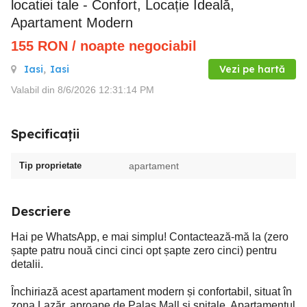
locatiei tale - Confort, Locație Ideală,
Apartament Modern
155
RON
/ noapte negociabil
Iasi
,
Iasi
Vezi pe hartă
Valabil din 8/6/2026 12:31:14 PM
Specificații
Tip proprietate
apartament
Descriere
Hai pe WhatsApp, e mai simplu! Contactează-mă la (zero
șapte patru nouă cinci cinci opt șapte zero cinci) pentru
detalii.
Închiriază acest apartament modern și confortabil, situat în
zona Lazăr, aproape de Palas Mall și spitale. Apartamentul