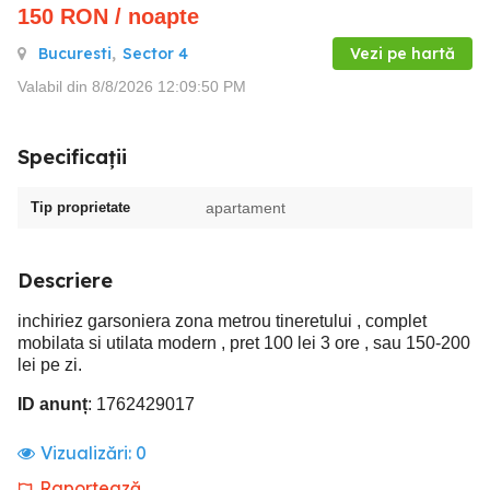
150
RON
/ noapte
Bucuresti
,
Sector 4
Vezi pe hartă
Valabil din 8/8/2026 12:09:50 PM
Specificații
Tip proprietate
apartament
Descriere
inchiriez garsoniera zona metrou tineretului , complet
mobilata si utilata modern , pret 100 lei 3 ore , sau 150-200
lei pe zi.
ID anunț
: 1762429017
Vizualizări:
0
Raportează