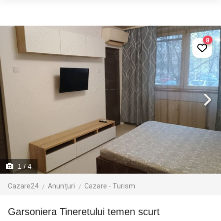
8
1
/ 4
Cazare24
Anunțuri
Cazare - Turism
garsoniera Tineretului temen scurt