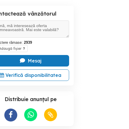
ntactează vânzătorul
ctere rămase:
2939
daugă fișier
?
Mesaj
Verifică disponibilitatea
Distribuie anunțul pe