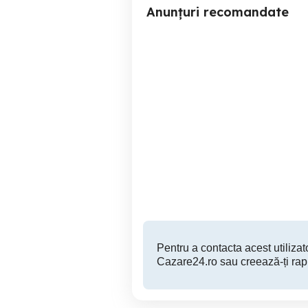
Anunțuri recomandate
Garsonieră de inchiriat in
Închiriez garsonieră de lux
regim hotelier
Targu Jiu
170 RON
Pentru a contacta acest utilizato
Cazare24.ro sau creează-ți rap