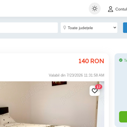
Contu
140
RON
T
Valabil din 7/23/2026 11:31:58 AM
17