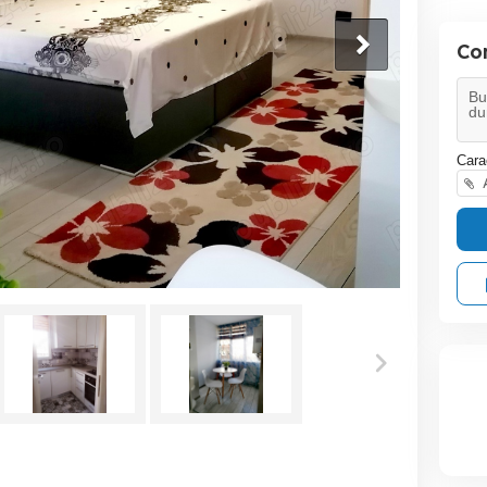
Co
Cara
A