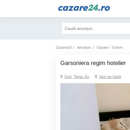
cazare
24
.ro
Cazare24
Anunțuri
Cazare - Turism
Garsoniera regim hotelier
Gorj
,
Targu Jiu
Vezi pe hartă