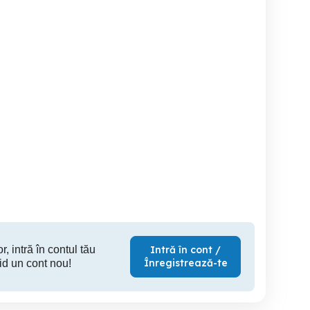
Garsoniera regim hotelier
Garsonier
în regim hotelier
Targu Jiu
Targu Jiu
T
170 RON
149 RON
15
r, intră în contul tău
Intră în cont /
Înregistrează-te
id un cont nou!