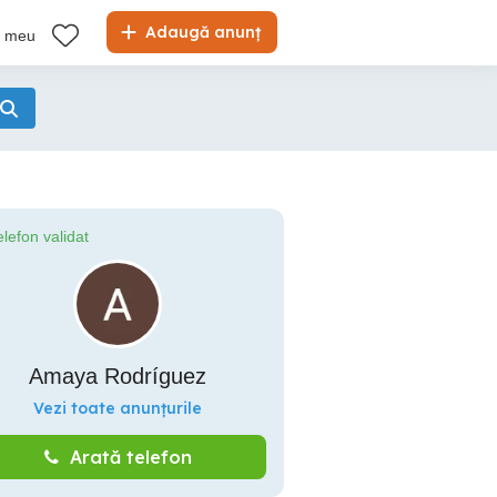
Adaugă anunț
l meu
elefon validat
Amaya Rodríguez
Vezi toate anunțurile
Arată telefon