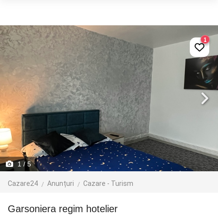
1
1
/ 5
Cazare24
Anunțuri
Cazare - Turism
Garsoniera regim hotelier