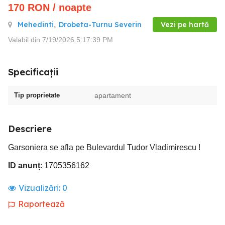
170
RON
/ noapte
Mehedinti
,
Drobeta-Turnu Severin
Vezi pe hartă
Valabil din 7/19/2026 5:17:39 PM
Specificații
Tip proprietate
apartament
Descriere
Garsoniera se afla pe Bulevardul Tudor Vladimirescu !
ID anunț
: 1705356162
Vizualizări:
0
Raportează