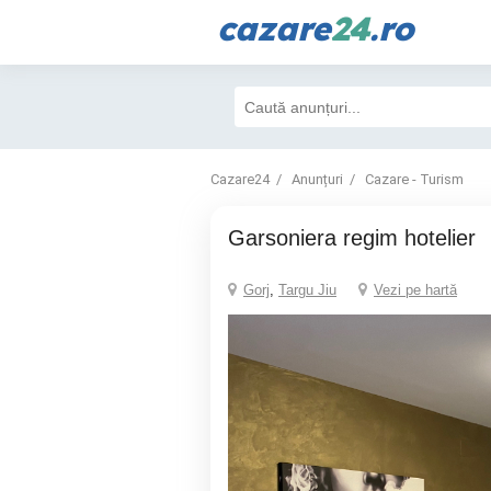
cazare
24
.ro
Cazare24
Anunțuri
Cazare - Turism
Garsoniera regim hotelier
Gorj
,
Targu Jiu
Vezi pe hartă