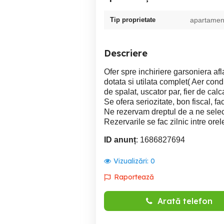
Tip proprietate
apartamen
Descriere
Ofer spre inchiriere garsoniera af
dotata si utilata complet( Aer cond
de spalat, uscator par, fier de calc
Se ofera seriozitate, bon fiscal, fa
Ne rezervam dreptul de a ne selecta
Rezervarile se fac zilnic intre ore
ID anunț
: 1686827694
Vizualizări:
0
Raportează
Arată telefon