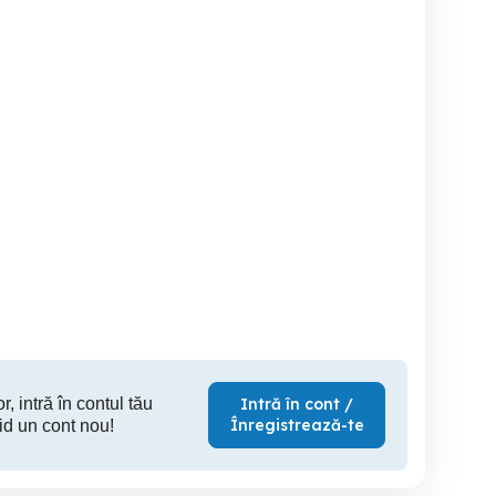
Camera Dublă De Luxe
Garsonieră regim hotelier
Garsonier
Targu Jiu
Targu Jiu
T
200 RON
149 RON
14
r, intră în contul tău
Intră în cont /
Înregistrează-te
id un cont nou!