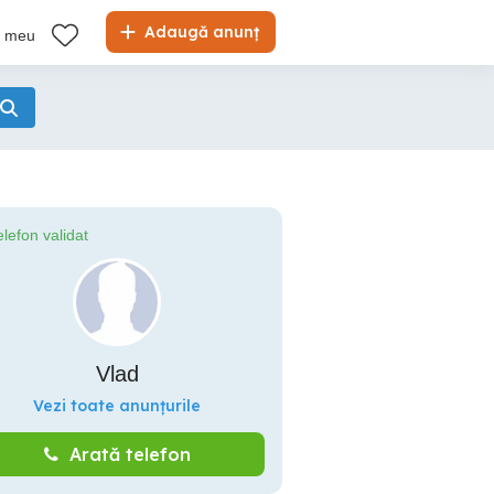
Adaugă anunț
l meu
elefon validat
Vlad
Vezi toate anunțurile
Arată telefon