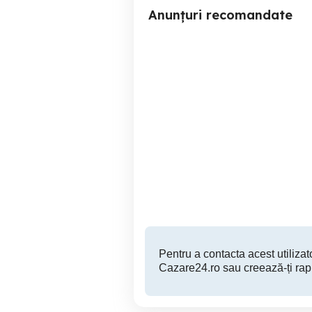
Anunțuri recomandate
Cabana la Ranca
Ranca
1,500 RON
Pentru a contacta acest utilizato
Cazare24.ro sau creează-ți rap