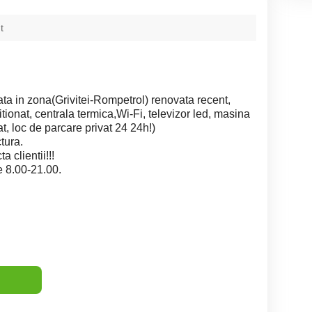
t
lata in zona(Grivitei-Rompetrol) renovata recent,
itionat, centrala termica,Wi-Fi, televizor led, masina
at, loc de parcare privat 24 24h!)
ctura.
 clientii!!!
le 8.00-21.00.