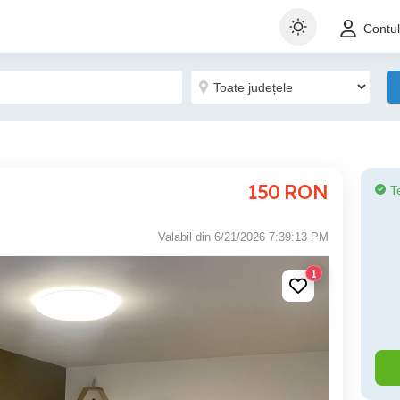
Contu
150
RON
T
Valabil din 6/21/2026 7:39:13 PM
1