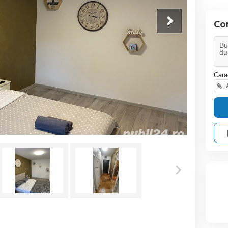
Co
Cara
A