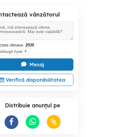
ntactează vânzătorul
ctere rămase:
2939
daugă fișier
?
Mesaj
Verifică disponibilitatea
Distribuie anunțul pe