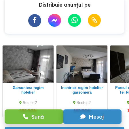
Distribuie anunțul pe
Garsoniera regim
Inchiriez regim hotelier
Parcul circului - Parcul
hotelier
garsoniera
Tei R
Sector 2
Sector 2
150 RON
160 RON
Sună
Mesaj