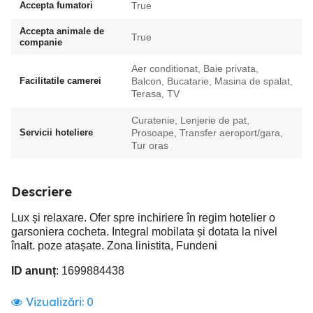
Accepta fumatori
True
Accepta animale de
True
companie
Aer conditionat, Baie privata,
Facilitatile camerei
Balcon, Bucatarie, Masina de spalat,
Terasa, TV
Curatenie, Lenjerie de pat,
Servicii hoteliere
Prosoape, Transfer aeroport/gara,
Tur oras
Descriere
Lux și relaxare. Ofer spre inchiriere în regim hotelier o
garsoniera cocheta. Integral mobilata și dotata la nivel
înalt. poze atașate. Zona linistita, Fundeni
ID anunț
: 1699884438
Vizualizări:
0