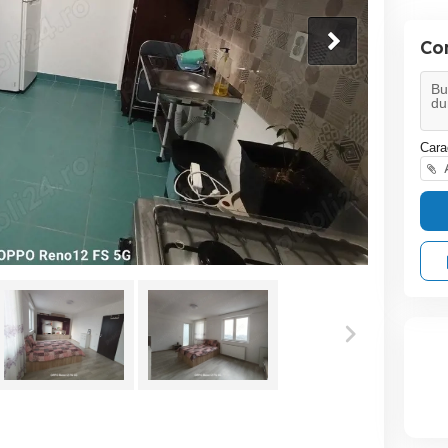
Co
Cara
A