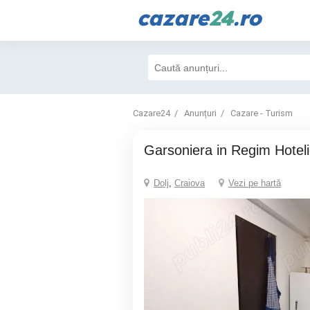
cazare
24
.ro
Cazare24
Anunțuri
Cazare - Turism
Garsoniera in Regim Hoteli
Dolj
,
Craiova
Vezi pe hartă