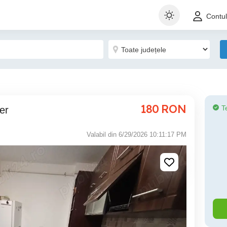
Contu
180
RON
T
er
Valabil din 6/29/2026 10:11:17 PM