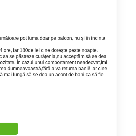
mătoare pot fuma doar pe balcon, nu și în incinta
4 ore, iar 180de lei cine dorește peste noapte.
esc sa se păstreze curățenia,nu acceptăm să se dea
eriozitate. În cazul unui comportament neadecvat,îmi
rea dumneavoastră,fără a va returna banii! Iar cine
dă mai lungă să se dea un acont de bani ca să fie