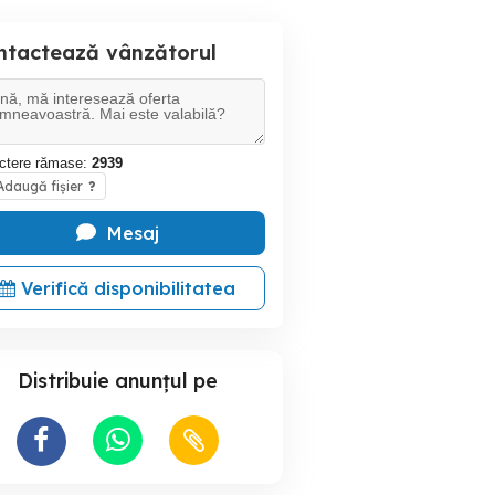
ntactează vânzătorul
ctere rămase:
2939
daugă fișier
?
Mesaj
Verifică disponibilitatea
Distribuie anunțul pe