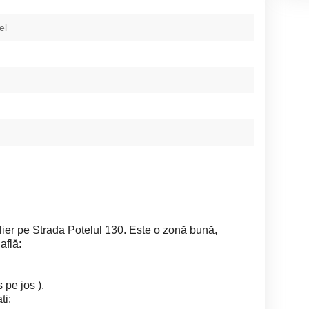
el
lier pe Strada Potelul 130. Este o zonă bună,
află:
 pe jos ).
ti: