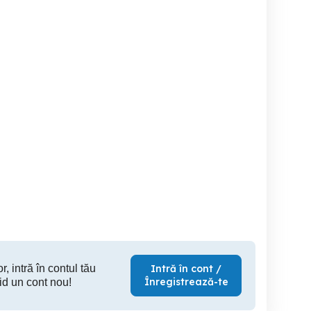
Închiriez garsoniera în
Inchiriez garsoniera regim
telier,zona centrală!!!
regim hotelier,situat în
h
aproximitate de centru
Craiova
Craiova
150 RON
150 RON
10
r, intră în contul tău
Intră în cont /
Înregistrează-te
id un cont nou!