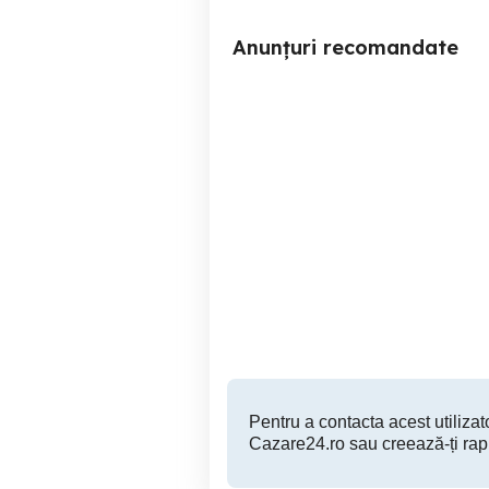
Anunțuri recomandate
Garsoniera regim hotelier
Inchiriez garsoniera,regim
ho
Craiova
80 RON
Pentru a contacta acest utilizato
Cazare24.ro sau creează-ți rap