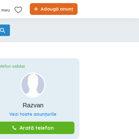
Adaugă anunț
l meu
elefon validat
Razvan
Vezi toate anunțurile
Arată telefon