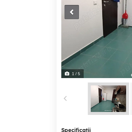
1
/ 5
Specificații