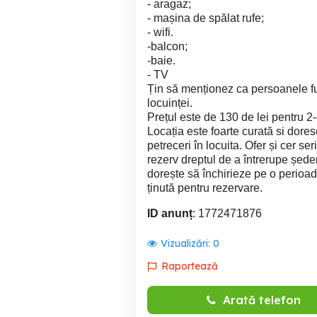
- aragaz;
- mașina de spălat rufe;
- wifi.
-balcon;
-baie.
- TV
Țin să menționez ca persoanele fu
locuinței.
Prețul este de 130 de lei pentru 2-
Locația este foarte curată si dor
petreceri în locuita. Ofer și cer s
rezerv dreptul de a întrerupe șede
dorește să închirieze pe o perioa
ținută pentru rezervare.
ID anunț
: 1772471876
Vizualizări:
0
Raportează
Arată telefon