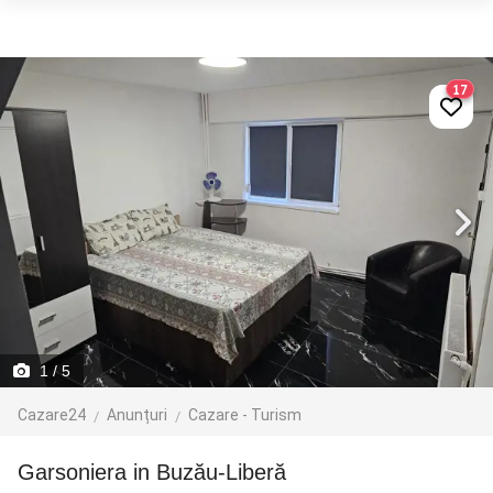
17
1
/ 5
Cazare24
Anunțuri
Cazare - Turism
Garsoniera in Buzău-Liberă