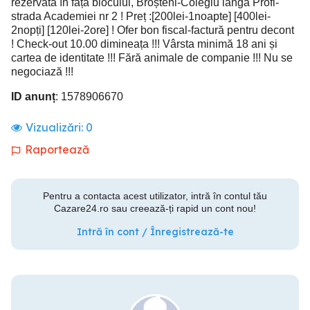
rezervată în fața blocului, Broșteni-Colegiu lângă Profi-
strada Academiei nr 2 ! Preț :[200lei-1noapte] [400lei-
2nopți] [120lei-2ore] ! Ofer bon fiscal-factură pentru decont
! Check-out 10.00 dimineața !!! Vârsta minimă 18 ani și
cartea de identitate !!! Fără animale de companie !!! Nu se
negociază !!!
ID anunț
: 1578906670
Vizualizări:
0
Raportează
Pentru a contacta acest utilizator, intră în contul tău
Cazare24.ro sau creează-ți rapid un cont nou!
Intră în cont / Înregistrează-te