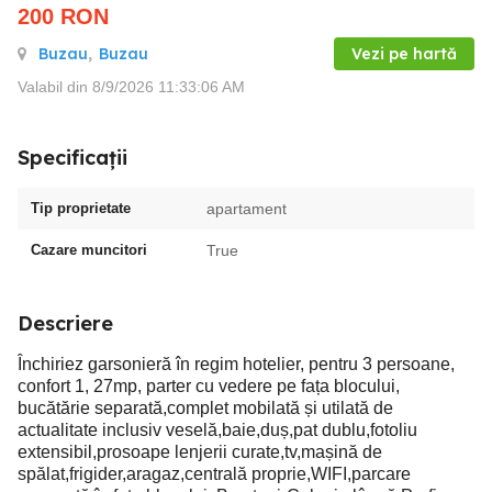
200
RON
Buzau
,
Buzau
Vezi pe hartă
Valabil din 8/9/2026 11:33:06 AM
Specificații
Tip proprietate
apartament
Cazare muncitori
True
Descriere
Închiriez garsonieră în regim hotelier, pentru 3 persoane,
confort 1, 27mp, parter cu vedere pe fața blocului,
bucătărie separată,complet mobilată și utilată de
actualitate inclusiv veselă,baie,duș,pat dublu,fotoliu
extensibil,prosoape lenjerii curate,tv,mașină de
spălat,frigider,aragaz,centrală proprie,WIFI,parcare