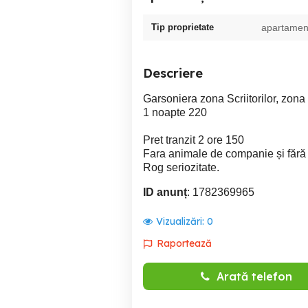
Tip proprietate
apartamen
Descriere
Garsoniera zona Scriitorilor, zona l
1 noapte 220
Pret tranzit 2 ore 150
Fara animale de companie și fără 
Rog seriozitate.
ID anunț
: 1782369965
Vizualizări:
0
Raportează
Arată telefon