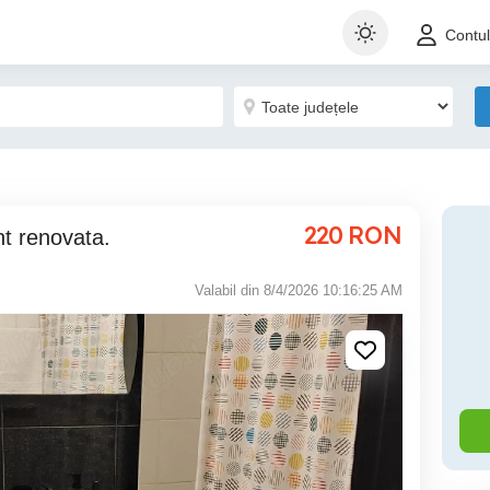
Contu
220
RON
nt renovata.
Valabil din 8/4/2026 10:16:25 AM