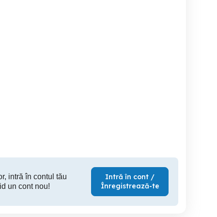
Cazare Regim Hotelier
Hotelier ap 2cam.dec.lux
Centru civic.
Arca Residence
zona salii
Apartments
Brasov de
Brasov
Brasov
190 RON
250 RON
22
r, intră în contul tău
Intră în cont /
Înregistrează-te
id un cont nou!