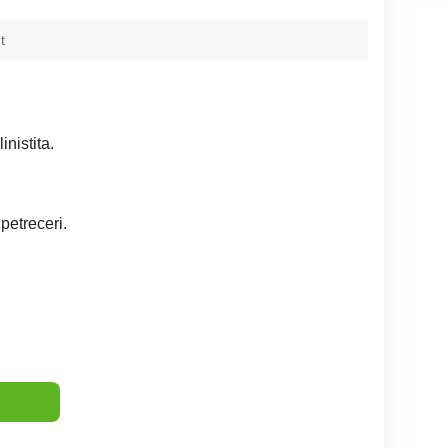
t
inistita.
petreceri.