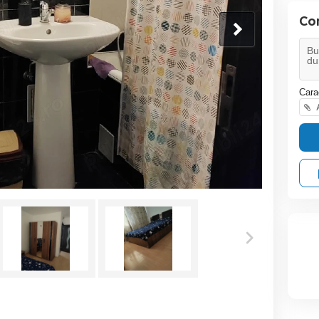
Co
Cara
A