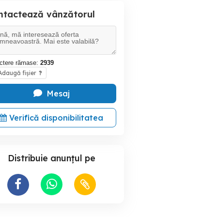
ntactează vânzătorul
ctere rămase:
2939
daugă fișier
?
Mesaj
Verifică disponibilitatea
Distribuie anunțul pe