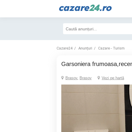
cazare
24
.ro
Cazare24
Anunțuri
Cazare - Turism
Garsoniera frumoasa,rece
Brasov
,
Brasov
Vezi pe hartă