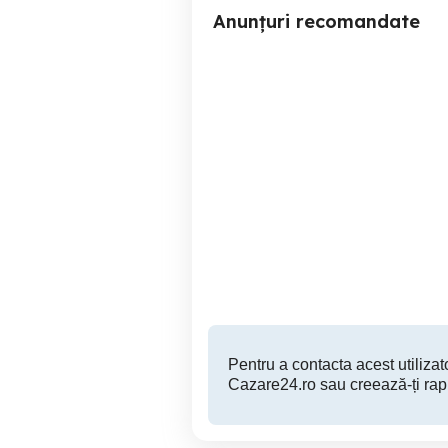
Anunțuri recomandate
Apartament cu doua
Garsoniera lux totul nou.
camere centru vechi
Braşov liber de craciun
Brasov
325 RON
Pentru a contacta acest utilizato
Cazare24.ro sau creează-ți rap