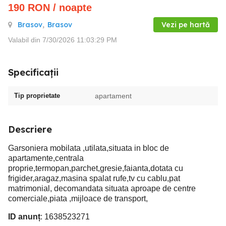
190
RON
/ noapte
Brasov
,
Brasov
Vezi pe hartă
Valabil din 7/30/2026 11:03:29 PM
Specificații
Tip proprietate
apartament
Descriere
Garsoniera mobilata ,utilata,situata in bloc de
apartamente,centrala
proprie,termopan,parchet,gresie,faianta,dotata cu
frigider,aragaz,masina spalat rufe,tv cu cablu,pat
matrimonial, decomandata situata aproape de centre
comerciale,piata ,mijloace de transport,
ID anunț
: 1638523271