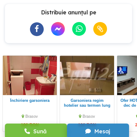
Distribuie anunțul pe
Închiriere garsoniera
Garsoniera regim
Ofer HOTELIER ap 2 cam
hotelier sau termen lung
dec de
Sporturi
Brasov
Brasov
180 RON
190 RON
Sună
Mesaj