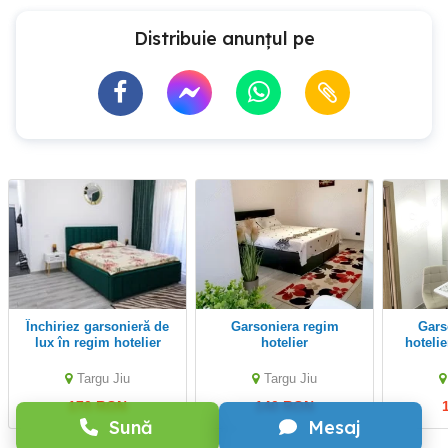
Distribuie anunțul pe
Închiriez garsonieră de
Garsoniera regim
Garsoniera regim
lux în regim hotelier
hotelier
hotelie
Targu Jiu
Targu Jiu
170 RON
140 RON
Sună
Mesaj