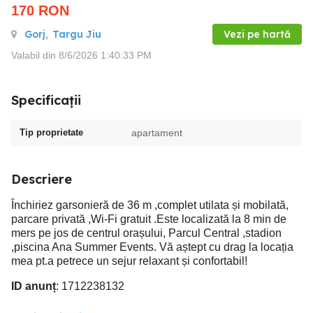
170
RON
Gorj
,
Targu Jiu
Vezi pe hartă
Valabil din 8/6/2026 1:40:33 PM
Specificații
Tip proprietate
apartament
Descriere
Închiriez garsonieră de 36 m ,complet utilata și mobilată,
parcare privată ,Wi-Fi gratuit .Este localizată la 8 min de
mers pe jos de centrul orașului, Parcul Central ,stadion
,piscina Ana Summer Events. Vă aștept cu drag la locația
mea pt.a petrece un sejur relaxant și confortabil!
ID anunț
: 1712238132